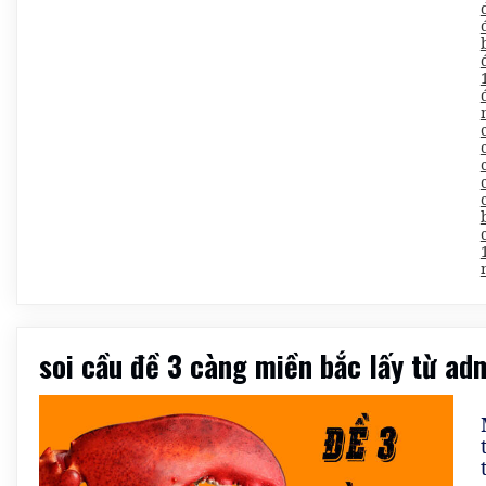
soi cầu đề 3 càng miền bắc lấy từ ad