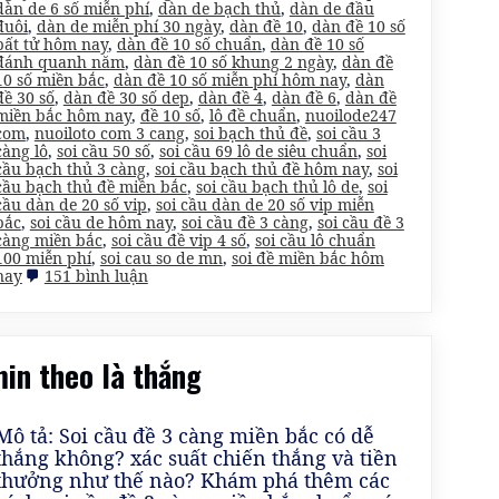
dàn de 6 số miễn phí
,
dàn de bạch thủ
,
dàn de đầu
đuôi
,
dàn de miễn phí 30 ngày
,
dàn đề 10
,
dàn đề 10 số
bất tử hôm nay
,
dàn đề 10 số chuẩn
,
dàn đề 10 số
đánh quanh năm
,
dàn đề 10 số khung 2 ngày
,
dàn đề
10 số miền bắc
,
dàn đề 10 số miễn phí hôm nay
,
dàn
đề 30 số
,
dàn đề 30 số dep
,
dàn đề 4
,
dàn đề 6
,
dàn đề
miền bắc hôm nay
,
đề 10 số
,
lô đề chuẩn
,
nuoilode247
com
,
nuoiloto com 3 cang
,
soi bạch thủ đề
,
soi cầu 3
càng lô
,
soi cầu 50 số
,
soi cầu 69 lô de siêu chuẩn
,
soi
cầu bạch thủ 3 càng
,
soi cầu bạch thủ đề hôm nay
,
soi
cầu bạch thủ đề miền bắc
,
soi cầu bạch thủ lô de
,
soi
cầu dàn de 20 số vip
,
soi cầu dàn de 20 số vip miễn
bắc
,
soi cầu de hôm nay
,
soi cầu đề 3 càng
,
soi cầu đề 3
càng miền bắc
,
soi cầu đề vip 4 số
,
soi cầu lô chuẩn
100 miễn phí
,
soi cau so de mn
,
soi đề miền bắc hôm
ở
nay
151 bình luận
chốt
số
soi
cầu
min theo là thắng
dàn
đề
8
con
Mô tả: Soi cầu đề 3 càng miền bắc có dễ
mb
siêu
thắng không? xác suất chiến thắng và tiền
vip
thưởng như thế nào? Khám phá thêm các