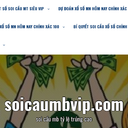
 SỐ SOI CẦU MT SIÊU VIP
DỰ ĐOÁN XỔ SỐ MN HÔM NAY CHÍNH XÁC
XỔ SỐ MN HÔM NAY CHÍNH XÁC 100
BÍ QUYẾT SOI CẦU XỔ SỐ CHÍNH
soicaumbvip.com
soi cầu mb tỷ lệ trúng cao