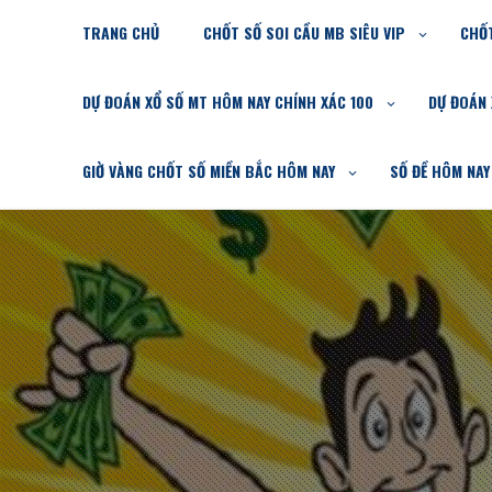
Skip
to
TRANG CHỦ
CHỐT SỐ SOI CẦU MB SIÊU VIP
CHỐT
content
DỰ ĐOÁN XỔ SỐ MT HÔM NAY CHÍNH XÁC 100
DỰ ĐOÁN 
GIỜ VÀNG CHỐT SỐ MIỀN BẮC HÔM NAY
SỐ ĐỀ HÔM NAY