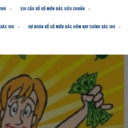
 100
SOI CẦU XỔ SỐ MIỀN BẮC SIÊU CHUẨN
 XÁC 100
DỰ ĐOÁN XỔ SỐ MIỀN BẮC HÔM NAY CHÍNH XÁC 100