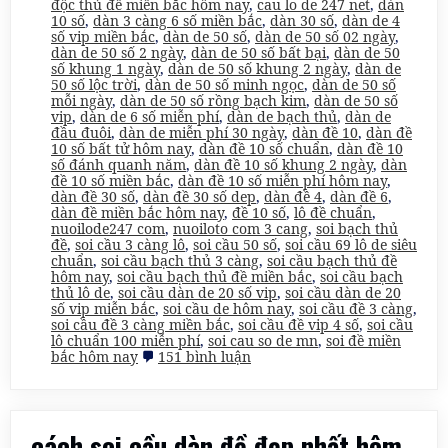
độc thủ đề miền bắc hôm nay
,
cau lo de 247 net
,
dàn
10 số
,
dàn 3 càng 6 số miền bắc
,
dàn 30 số
,
dàn de 4
số vip miền bắc
,
dàn de 50 số
,
dàn de 50 số 02 ngày
,
dàn de 50 số 2 ngày
,
dàn de 50 số bất bại
,
dàn de 50
số khung 1 ngày
,
dàn de 50 số khung 2 ngày
,
dàn de
50 số lộc trời
,
dàn de 50 số minh ngọc
,
dàn de 50 số
mỗi ngày
,
dàn de 50 số rồng bạch kim
,
dàn de 50 số
vip
,
dàn de 6 số miễn phí
,
dàn de bạch thủ
,
dàn de
đầu đuôi
,
dàn de miễn phí 30 ngày
,
dàn đề 10
,
dàn đề
10 số bất tử hôm nay
,
dàn đề 10 số chuẩn
,
dàn đề 10
số đánh quanh năm
,
dàn đề 10 số khung 2 ngày
,
dàn
đề 10 số miền bắc
,
dàn đề 10 số miễn phí hôm nay
,
dàn đề 30 số
,
dàn đề 30 số dep
,
dàn đề 4
,
dàn đề 6
,
dàn đề miền bắc hôm nay
,
đề 10 số
,
lô đề chuẩn
,
nuoilode247 com
,
nuoiloto com 3 cang
,
soi bạch thủ
đề
,
soi cầu 3 càng lô
,
soi cầu 50 số
,
soi cầu 69 lô de siêu
chuẩn
,
soi cầu bạch thủ 3 càng
,
soi cầu bạch thủ đề
hôm nay
,
soi cầu bạch thủ đề miền bắc
,
soi cầu bạch
thủ lô de
,
soi cầu dàn de 20 số vip
,
soi cầu dàn de 20
số vip miễn bắc
,
soi cầu de hôm nay
,
soi cầu đề 3 càng
,
soi cầu đề 3 càng miền bắc
,
soi cầu đề vip 4 số
,
soi cầu
lô chuẩn 100 miễn phí
,
soi cau so de mn
,
soi đề miền
ở
bắc hôm nay
151 bình luận
chốt
số
soi
cầu
cách soi cầu dàn đề đẹp nhất hôm
dàn