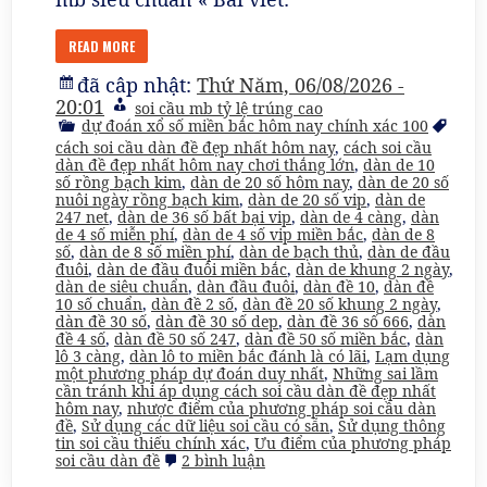
READ MORE
đã câp nhật:
Thứ Năm, 06/08/2026 -
20:01
soi cầu mb tỷ lệ trúng cao
dự đoán xổ số miền bắc hôm nay chính xác 100
cách soi cầu dàn đề đẹp nhất hôm nay
,
cách soi cầu
dàn đề đẹp nhất hôm nay chơi thắng lớn
,
dàn de 10
số rồng bạch kim
,
dàn de 20 số hôm nay
,
dàn de 20 số
nuôi ngày rồng bạch kim
,
dàn de 20 số vip
,
dàn de
247 net
,
dàn de 36 số bất bại vip
,
dàn de 4 càng
,
dàn
de 4 số miễn phí
,
dàn de 4 số vip miền bắc
,
dàn de 8
số
,
dàn de 8 số miền phí
,
dàn de bạch thủ
,
dàn de đầu
đuôi
,
dàn de đầu đuôi miền bắc
,
dàn de khung 2 ngày
,
dàn de siêu chuẩn
,
dàn đầu đuôi
,
dàn đề 10
,
dàn đề
10 số chuẩn
,
dàn đề 2 số
,
dàn đề 20 số khung 2 ngày
,
dàn đề 30 số
,
dàn đề 30 số dep
,
dàn đề 36 số 666
,
dàn
đề 4 số
,
dàn đề 50 số 247
,
dàn đề 50 số miền bắc
,
dàn
lô 3 càng
,
dàn lô to miền bắc đánh là có lãi
,
Lạm dụng
một phương pháp dự đoán duy nhất
,
Những sai lầm
cần tránh khi áp dụng cách soi cầu dàn đề đẹp nhất
hôm nay
,
nhược điểm của phương pháp soi cầu dàn
đề
,
Sử dụng các dữ liệu soi cầu có sẵn
,
Sử dụng thông
tin soi cầu thiếu chính xác
,
Ưu điểm của phương pháp
ở
soi cầu dàn đề
2 bình luận
cách