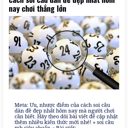
đề
nay chơi thắng lớn
8
con
mb
siêu
vip
Meta: Ưu, nhược điểm của cách soi cầu
dàn đề đẹp nhất hôm nay mà người chơi
cần biết. Hãy theo dõi bài viết để cập nhật
thêm nhiều kiến thức mới nhé! » soi cầu
mb siêu chuẩn « Bài viết: