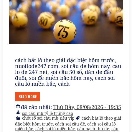
cách bắt lô theo giải đặc biệt hôm trước,
nuoilode247 com, soi cầu de hôm nay, cau
lo de 247 net, soi cầu 50 số, dàn de đầu
đuôi, soi đề miền bắc hôm nay, cách soi
cầu lô miền bắc, cách
READ MORE
đã câp nhật:
Thứ Bảy, 08/08/2026 - 19:35
soi cầu mb tỷ lệ trúng cao
chốt số soi cầu mb siêu vip
cách bắt lô theo giải
đặc biệt hôm trước
,
cách soi cầu đề
,
cách soi cầu lô
miền bắc
,
cách soi lô miền bắc
,
cầu bạch thủ de
,
cầu