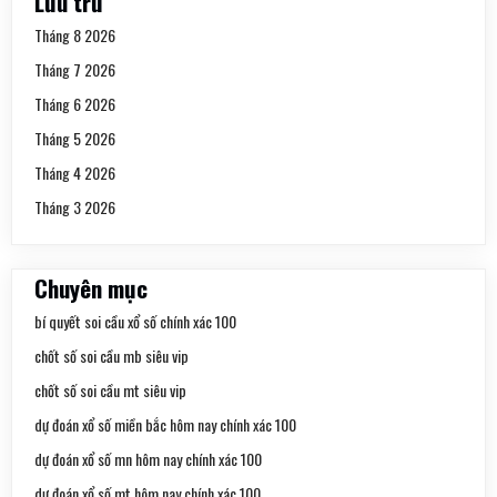
Lưu trữ
Tháng 8 2026
Tháng 7 2026
Tháng 6 2026
Tháng 5 2026
Tháng 4 2026
Tháng 3 2026
Chuyên mục
bí quyết soi cầu xổ số chính xác 100
chốt số soi cầu mb siêu vip
chốt số soi cầu mt siêu vip
dự đoán xổ số miền bắc hôm nay chính xác 100
dự đoán xổ số mn hôm nay chính xác 100
dự đoán xổ số mt hôm nay chính xác 100