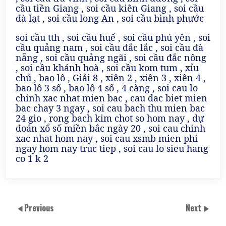
cầu tiền Giang , soi cầu kiên Giang , soi cầu
đà lạt , soi cầu long An , soi cầu bình phước
soi cầu tth , soi cầu huế , soi cầu phú yên , soi
cầu quảng nam , soi cầu đắc lắc , soi cầu đà
nẵng , soi cầu quảng ngãi , soi cầu đắc nông
, soi cầu khánh hoà , soi cầu kom tum , xỉu
chủ , bao lô , Giải 8 , xiên 2 , xiên 3 , xiên 4 ,
bao lô 3 số , bao lô 4 số , 4 càng , soi cau lo
chinh xac nhat mien bac , cau dac biet mien
bac chay 3 ngay , soi cau bach thu mien bac
24 gio , rong bach kim chot so hom nay , dự
đoán xổ số miền bắc ngày 20 , soi cau chinh
xac nhat hom nay , soi cau xsmb mien phi
ngay hom nay truc tiep , soi cau lo sieu hang
co 1 k 2
Previous
Next