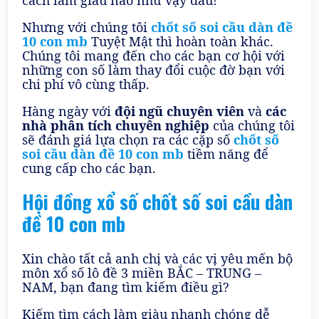
cách làm giàu nào như vậy đâu!
Nhưng với chúng tôi
chốt số soi cầu dàn đề
10 con mb
Tuyệt Mật thì hoàn toàn khác.
Chúng tôi mang đến cho các bạn cơ hội với
những con số làm thay đổi cuộc đờ bạn với
chi phí vô cùng thấp.
Hàng ngày với
đội ngũ chuyên viên
và
các
nhà phân tích chuyên nghiệp
của chúng tôi
sẽ đánh giá lựa chọn ra các cặp số
chốt số
soi cầu dàn đề 10 con mb
tiềm năng để
cung cấp cho các bạn.
Hội đồng xổ số chốt số soi cầu dàn
đề 10 con mb
Xin chào tất cả anh chị và các vị yêu mến bộ
môn xổ số lô đề 3 miền BẮC – TRUNG –
NAM, bạn đang tìm kiếm điều gì?
Kiếm tìm cách làm giàu nhanh chóng dễ