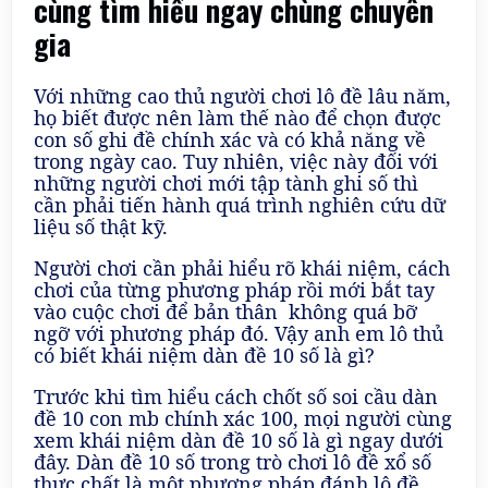
cùng tìm hiểu ngay chùng chuyên
gia
Với những cao thủ người chơi lô đề lâu năm,
họ biết được nên làm thế nào để chọn được
con số ghi đề chính xác và có khả năng về
trong ngày cao. Tuy nhiên, việc này đối với
những người chơi mới tập tành ghi số thì
cần phải tiến hành quá trình nghiên cứu dữ
liệu số thật kỹ.
Người chơi cần phải hiểu rõ khái niệm, cách
chơi của từng phương pháp rồi mới bắt tay
vào cuộc chơi để bản thân không quá bỡ
ngỡ với phương pháp đó. Vậy anh em lô thủ
có biết khái niệm dàn đề 10 số là gì?
Trước khi tìm hiểu cách chốt số soi cầu dàn
đề 10 con mb chính xác 100, mọi người cùng
xem khái niệm dàn đề 10 số là gì ngay dưới
đây. Dàn đề 10 số trong trò chơi lô đề xổ số
thực chất là một phương pháp đánh lô đề