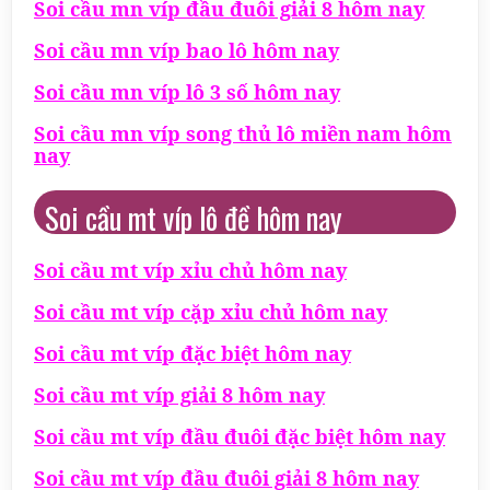
Soi cầu mn víp đầu đuôi giải 8 hôm nay
Soi cầu mn víp bao lô hôm nay
Soi cầu mn víp lô 3 số hôm nay
Soi cầu mn víp song thủ lô miền
nam hôm
nay
Soi cầu mt víp lô đề hôm nay
Soi cầu mt víp xỉu chủ hôm nay
Soi cầu mt víp cặp xỉu chủ hôm nay
Soi cầu mt víp đặc biệt hôm nay
Soi cầu mt víp giải 8 hôm nay
Soi cầu mt víp đầu đuôi đặc biệt hôm nay
Soi cầu mt víp đầu đuôi giải 8 hôm nay