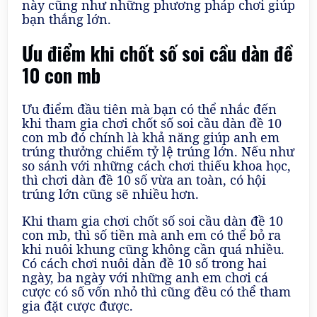
này cũng như những phương pháp chơi giúp
bạn thắng lớn.
Ưu điểm khi chốt số soi cầu dàn đề
10 con mb
Ưu điểm đầu tiên mà bạn có thể nhắc đến
khi tham gia chơi chốt số soi cầu dàn đề 10
con mb đó chính là khả năng giúp anh em
trúng thưởng chiếm tỷ lệ trúng lớn. Nếu như
so sánh với những cách chơi thiếu khoa học,
thì chơi dàn đề 10 số vừa an toàn, có hội
trúng lớn cũng sẽ nhiều hơn.
Khi tham gia chơi chốt số soi cầu dàn đề 10
con mb, thì số tiền mà anh em có thể bỏ ra
khi nuôi khung cũng không cần quá nhiều.
Có cách chơi nuôi dàn đề 10 số trong hai
ngày, ba ngày với những anh em chơi cá
cược có số vốn nhỏ thì cũng đều có thể tham
gia đặt cược được.