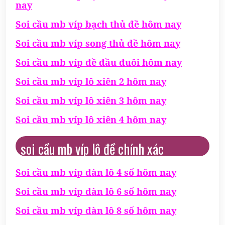
nay
Soi cầu mb víp bạch thủ đề hôm nay
Soi cầu mb víp song thủ đề hôm nay
Soi cầu mb víp đề đầu đuôi hôm nay
Soi cầu mb víp lô xiên 2 hôm nay
Soi cầu mb víp lô xiên 3 hôm nay
Soi cầu mb víp lô xiên 4 hôm nay
soi cầu mb víp lô đề chính xác
Soi cầu mb víp dàn lô 4 số hôm nay
Soi cầu mb víp dàn lô 6 số hôm nay
Soi cầu mb víp dàn lô 8 số hôm nay