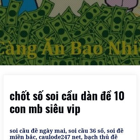
chốt số soi cầu dàn đề 10
con mb siêu vip
soi cầu đề ngày mai, soi cầu 36 số, soi đề
miền bắc, caulode247 net, bạch thủ đề