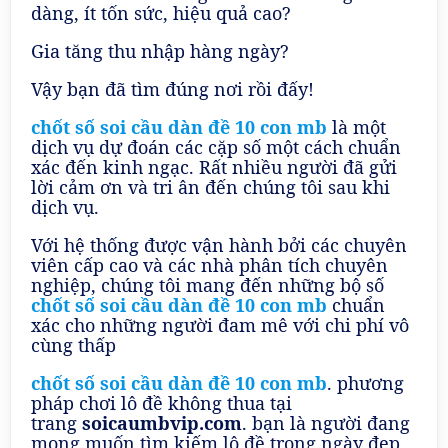
dàng, ít tốn sức, hiệu quả cao?
Gia tăng thu nhập hàng ngày?
Vậy bạn đã tìm đúng nơi rồi đấy!
chốt số soi cầu dàn đề 10 con mb
là một
dịch vụ dự đoán các cặp số một cách chuẩn
xác đến kinh ngạc. Rất nhiều người đã gửi
lời cảm ơn và tri ân đến chúng tôi sau khi
dịch vụ.
Với hệ thống được vận hành bởi các chuyên
viên cấp cao và các nhà phân tích chuyên
nghiệp, chúng tôi mang đến những bộ số
chốt số soi cầu dàn đề 10 con mb
chuẩn
xác cho những người đam mê với chi phí vô
cùng thấp
chốt số soi cầu dàn đề 10 con mb
. phương
pháp chơi lô đề không thua tại
trang
soicaumbvip.com
. bạn là người đang
mong muốn tìm kiếm lô đề trong ngày đẹp