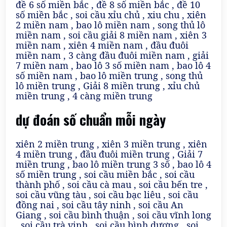
đề 6 số miền bắc , đề 8 số miền bắc , đề 10
số miền bắc , soi cầu xỉu chủ , xiu chu , xiên
2 miền nam , bao lô miền nam , song thủ lô
miền nam , soi cầu giải 8 miền nam , xiên 3
miền nam , xiên 4 miền nam , đầu đuôi
miền nam , 3 càng đầu đuôi miền nam , giải
7 miền nam , bao lô 3 số miền nam , bao lô 4
số miền nam , bao lô miền trung , song thủ
lô miền trung , Giải 8 miền trung , xỉu chủ
miền trung , 4 càng miền trung
dự đoán số chuẩn mỗi ngày
xiên 2 miền trung , xiên 3 miền trung , xiên
4 miền trung , đầu đuôi miền trung , Giải 7
miền trung , bao lô miền trung 3 số , bao lô 4
số miền trung , soi cầu miền bắc , soi cầu
thành phố , soi cầu cà mau , soi cầu bến tre ,
soi cầu vũng tàu , soi cầu bạc liêu , soi cầu
đồng nai , soi cầu tây ninh , soi cầu An
Giang , soi cầu bình thuận , soi cầu vĩnh long
, soi cầu trà vinh , soi cầu bình dương , soi