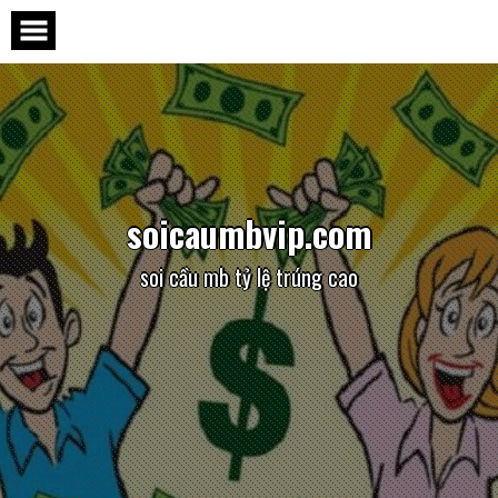
Skip
to
content
soicaumbvip.com
soi cầu mb tỷ lệ trúng cao