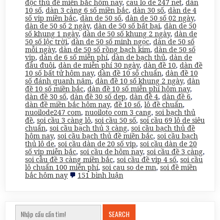
độc thủ đề miền bắc hôm nay
,
cau lo de 247 net
,
dàn
10 số
,
dàn 3 càng 6 số miền bắc
,
dàn 30 số
,
dàn de 4
số vip miền bắc
,
dàn de 50 số
,
dàn de 50 số 02 ngày
,
dàn de 50 số 2 ngày
,
dàn de 50 số bất bại
,
dàn de 50
số khung 1 ngày
,
dàn de 50 số khung 2 ngày
,
dàn de
50 số lộc trời
,
dàn de 50 số minh ngọc
,
dàn de 50 số
mỗi ngày
,
dàn de 50 số rồng bạch kim
,
dàn de 50 số
vip
,
dàn de 6 số miễn phí
,
dàn de bạch thủ
,
dàn de
đầu đuôi
,
dàn de miễn phí 30 ngày
,
dàn đề 10
,
dàn đề
10 số bất tử hôm nay
,
dàn đề 10 số chuẩn
,
dàn đề 10
số đánh quanh năm
,
dàn đề 10 số khung 2 ngày
,
dàn
đề 10 số miền bắc
,
dàn đề 10 số miễn phí hôm nay
,
dàn đề 30 số
,
dàn đề 30 số dep
,
dàn đề 4
,
dàn đề 6
,
dàn đề miền bắc hôm nay
,
đề 10 số
,
lô đề chuẩn
,
nuoilode247 com
,
nuoiloto com 3 cang
,
soi bạch thủ
đề
,
soi cầu 3 càng lô
,
soi cầu 50 số
,
soi cầu 69 lô de siêu
chuẩn
,
soi cầu bạch thủ 3 càng
,
soi cầu bạch thủ đề
hôm nay
,
soi cầu bạch thủ đề miền bắc
,
soi cầu bạch
thủ lô de
,
soi cầu dàn de 20 số vip
,
soi cầu dàn de 20
số vip miễn bắc
,
soi cầu de hôm nay
,
soi cầu đề 3 càng
,
soi cầu đề 3 càng miền bắc
,
soi cầu đề vip 4 số
,
soi cầu
lô chuẩn 100 miễn phí
,
soi cau so de mn
,
soi đề miền
ở
bắc hôm nay
151 bình luận
chốt
số
soi
cầu
SEARCH
dàn