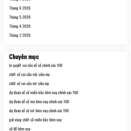
Tháng 6 2026
Tháng 5 2026
Tháng 4 2026
Tháng 3 2026
Chuyên mục
bí quyết soi cầu xổ số chính xác 100
chốt số soi cầu mb siêu vip
chốt số soi cầu mt siêu vip
dự đoán xổ số miền bắc hôm nay chính xác 100
dự đoán xổ số mn hôm nay chính xác 100
dự đoán xổ số mt hôm nay chính xác 100
giờ vàng chốt số miền bắc hôm nay
số đề hôm nay