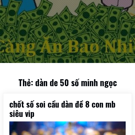
Thẻ:
dàn de 50 số minh ngọc
chốt số soi cầu dàn đề 8 con mb
siêu vip