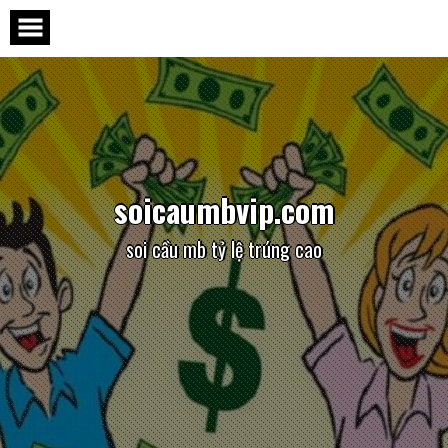
Skip
to
content
soicaumbvip.com
soi cầu mb tỷ lệ trúng cao