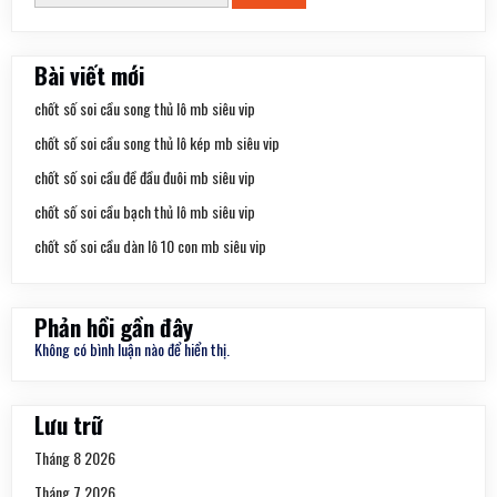
đề
8
con
mb
Bài viết mới
siêu
vip
chốt số soi cầu song thủ lô mb siêu vip
chốt số soi cầu song thủ lô kép mb siêu vip
chốt số soi cầu đề đầu đuôi mb siêu vip
chốt số soi cầu bạch thủ lô mb siêu vip
chốt số soi cầu dàn lô 10 con mb siêu vip
Phản hồi gần đây
Không có bình luận nào để hiển thị.
Lưu trữ
Tháng 8 2026
Tháng 7 2026