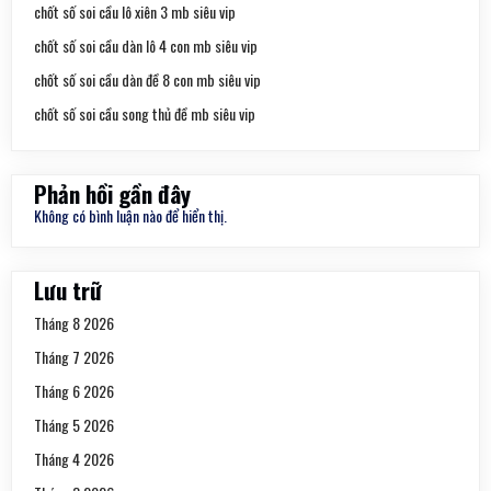
chốt số soi cầu lô xiên 3 mb siêu vip
chốt số soi cầu dàn lô 4 con mb siêu vip
chốt số soi cầu dàn đề 8 con mb siêu vip
chốt số soi cầu song thủ đề mb siêu vip
Phản hồi gần đây
Không có bình luận nào để hiển thị.
Lưu trữ
Tháng 8 2026
Tháng 7 2026
Tháng 6 2026
Tháng 5 2026
Tháng 4 2026