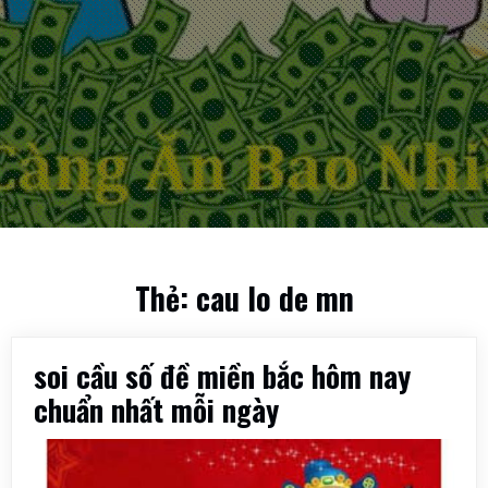
Thẻ:
cau lo de mn
soi cầu số đề miền bắc hôm nay
chuẩn nhất mỗi ngày