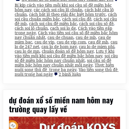
Bí kíp cách vào tiền mỗi khi soi cầu số đề miền bắc
hôm nay
,
các cách soi cầu lô chuẩn
,
cách bắt cầu lô
chuẩn
,
cách bắt lô theo giải đặc biệt hôm trước
,
cách
soi cầu chuẩn miền bắc
,
cách soi cầu đề
,
cách soi cầu
đề mb
,
cách soi cầu đề miền bắc
,
cách soi cầu số đề
,
cách soi lô chuẩn
,
cach soi lo de
,
Cách vào tiền gấp
trong ngày
,
Cách vào tiền soi cầu số đề miền bắc hôm
nay chuẩn nhất
,
cau de chuan
,
cau de mb
,
cau de
mien bac
,
cau de vip
,
cau de vip com
,
cau đề mb
,
cau
lo de 247 net
,
cau lo de hom nay
,
cau lo de mien phi
,
cau lo de mn
,
chuẩn đoán số đề hôm nay
,
Lưu ý khi
vào tiền mỗi khi soi cầu đề miền bắc hôm nay
,
soi cầu
số đề miền bắc hôm nay chuẩn nhất
,
soi cầu số đề
miền bắc hôm nay chuẩn nhất mỗi ngày
,
Thực hiện
nuôi song thủ đề trong ba ngày
,
Vào tiền song thủ đề
ở
nuôi trong hai ngày
2 bình luận
soi
cầu
số
đề
dự đoán xổ số miền nam hôm nay
miền
bắc
trường quay lấy về
hôm
nay
chuẩn
nhất
mỗi