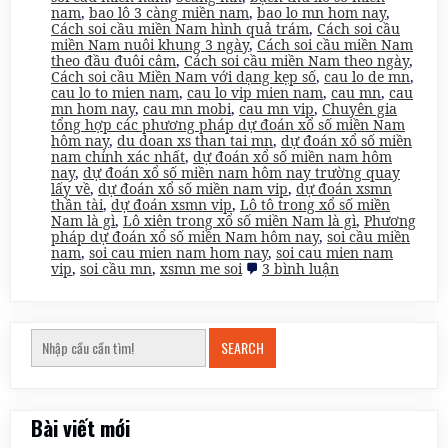
nam
,
bao lô 3 càng miền nam
,
bao lo mn hom nay
,
Cách soi cầu miền Nam hình quả trám
,
Cách soi cầu
miền Nam nuôi khung 3 ngày
,
Cách soi cầu miền Nam
theo đầu đuôi câm
,
Cách soi cầu miền Nam theo ngày
,
Cách soi cầu Miền Nam với dạng kẹp số
,
cau lo de mn
,
cau lo to mien nam
,
cau lo vip mien nam
,
cau mn
,
cau
mn hom nay
,
cau mn mobi
,
cau mn vip
,
Chuyên gia
tổng hợp các phương pháp dự đoán xổ số miền Nam
hôm nay
,
du doan xs than tai mn
,
dự đoán xổ số miền
nam chính xác nhất
,
dự đoán xổ số miền nam hôm
nay
,
dự đoán xổ số miền nam hôm nay trường quay
lấy về
,
dự đoán xổ số miền nam vip
,
dự đoán xsmn
thần tài
,
dự đoán xsmn vip
,
Lô tô trong xổ số miền
Nam là gì
,
Lô xiên trong xổ số miền Nam là gì
,
Phương
pháp dự đoán xổ số miền Nam hôm nay
,
soi cầu miền
nam
,
soi cau mien nam hom nay
,
soi cau mien nam
ở
vip
,
soi cầu mn
,
xsmn me soi
3 bình luận
dự
đoán
xổ
số
SEARCH
miền
nam
hôm
nay
trường
Bài viết mới
quay
lấy