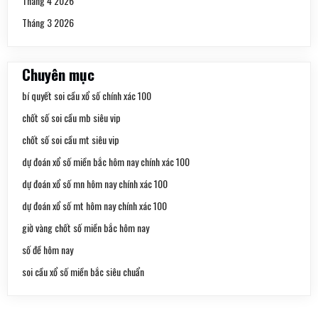
Tháng 4 2026
Tháng 3 2026
Chuyên mục
bí quyết soi cầu xổ số chính xác 100
chốt số soi cầu mb siêu vip
chốt số soi cầu mt siêu vip
dự đoán xổ số miền bắc hôm nay chính xác 100
dự đoán xổ số mn hôm nay chính xác 100
dự đoán xổ số mt hôm nay chính xác 100
giờ vàng chốt số miền bắc hôm nay
số đề hôm nay
soi cầu xổ số miền bắc siêu chuẩn