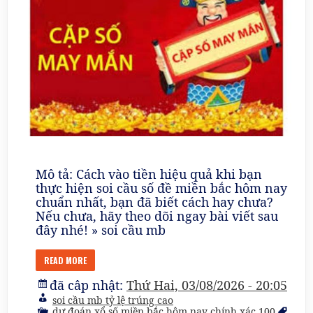
Mô tả: Cách vào tiền hiệu quả khi bạn
thực hiện soi cầu số đề miền bắc hôm nay
chuẩn nhất, bạn đã biết cách hay chưa?
Nếu chưa, hãy theo dõi ngay bài viết sau
đây nhé! » soi cầu mb
READ MORE
đã câp nhật:
Thứ Hai, 03/08/2026 - 20:05
soi cầu mb tỷ lệ trúng cao
dự đoán xổ số miền bắc hôm nay chính xác 100