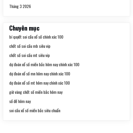
Tháng 3 2026
Chuyên mục
bí quyết soi cầu xổ số chính xác 100
chốt số soi cầu mb siêu vip
chốt số soi cầu mt siêu vip
dự đoán xổ số miền bắc hôm nay chính xác 100
dự đoán xổ số mn hôm nay chính xác 100
dự đoán xổ số mt hôm nay chính xác 100
giờ vàng chốt số miền bắc hôm nay
số đề hôm nay
soi cầu xổ số miền bắc siêu chuẩn