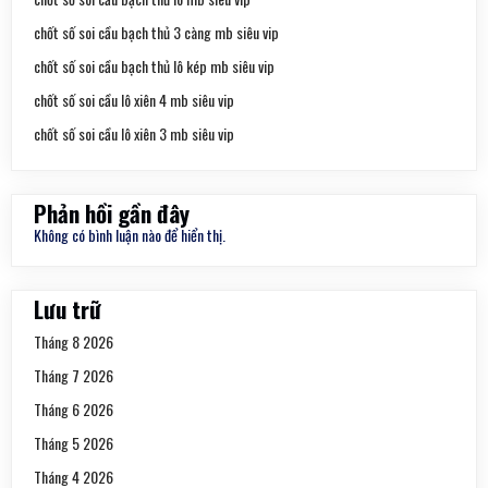
ngày
chốt số soi cầu bạch thủ 3 càng mb siêu vip
chốt số soi cầu bạch thủ lô kép mb siêu vip
chốt số soi cầu lô xiên 4 mb siêu vip
chốt số soi cầu lô xiên 3 mb siêu vip
Phản hồi gần đây
Không có bình luận nào để hiển thị.
Lưu trữ
Tháng 8 2026
Tháng 7 2026
Tháng 6 2026
Tháng 5 2026
Tháng 4 2026