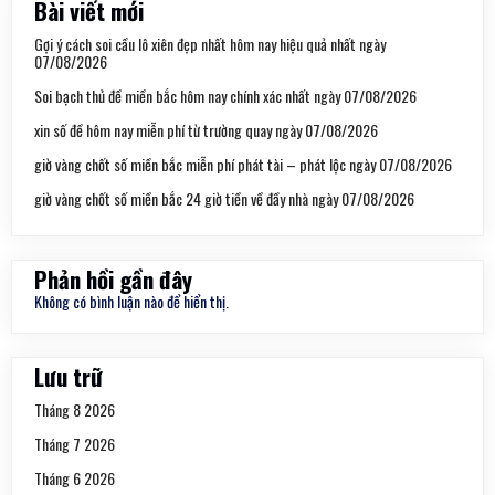
Bài viết mới
quay
lấy
Gợi ý cách soi cầu lô xiên đẹp nhất hôm nay hiệu quả nhất ngày
về
07/08/2026
Soi bạch thủ đề miền bắc hôm nay chính xác nhất ngày 07/08/2026
xin số đề hôm nay miễn phí từ trường quay ngày 07/08/2026
giờ vàng chốt số miền bắc miễn phí phát tài – phát lộc ngày 07/08/2026
giờ vàng chốt số miền bắc 24 giờ tiền về đầy nhà ngày 07/08/2026
Phản hồi gần đây
Không có bình luận nào để hiển thị.
Lưu trữ
Tháng 8 2026
Tháng 7 2026
Tháng 6 2026