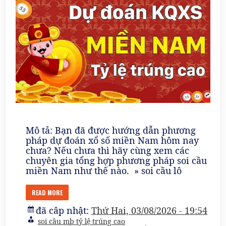
Mô tả: Bạn đã được hướng dẫn phương
pháp dự đoán xổ số miền Nam hôm nay
chưa? Nếu chưa thì hãy cùng xem các
chuyên gia tổng hợp phương pháp soi cầu
miền Nam như thế nào. » soi cầu lô
READ MORE
đã câp nhật:
Thứ Hai, 03/08/2026 - 19:54
soi cầu mb tỷ lệ trúng cao