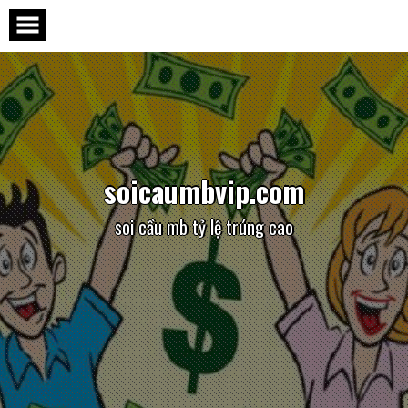
Skip
to
content
soicaumbvip.com
soi cầu mb tỷ lệ trúng cao