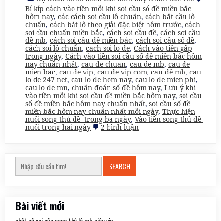
Bí kíp cách vào tiền mỗi khi soi cầu số đề miền bắc
hôm nay
,
các cách soi cầu lô chuẩn
,
cách bắt cầu lô
chuẩn
,
cách bắt lô theo giải đặc biệt hôm trước
,
cách
soi cầu chuẩn miền bắc
,
cách soi cầu đề
,
cách soi cầu
đề mb
,
cách soi cầu đề miền bắc
,
cách soi cầu số đề
,
cách soi lô chuẩn
,
cach soi lo de
,
Cách vào tiền gấp
trong ngày
,
Cách vào tiền soi cầu số đề miền bắc hôm
nay chuẩn nhất
,
cau de chuan
,
cau de mb
,
cau de
mien bac
,
cau de vip
,
cau de vip com
,
cau đề mb
,
cau
lo de 247 net
,
cau lo de hom nay
,
cau lo de mien phi
,
cau lo de mn
,
chuẩn đoán số đề hôm nay
,
Lưu ý khi
vào tiền mỗi khi soi cầu đề miền bắc hôm nay
,
soi cầu
số đề miền bắc hôm nay chuẩn nhất
,
soi cầu số đề
miền bắc hôm nay chuẩn nhất mỗi ngày
,
Thực hiện
nuôi song thủ đề trong ba ngày
,
Vào tiền song thủ đề
ở
nuôi trong hai ngày
2 bình luận
soi
cầu
số
đề
SEARCH
miền
bắc
hôm
nay
chuẩn
Bài viết mới
nhất
mỗi
chốt số soi cầu song thủ lô mb siêu vip