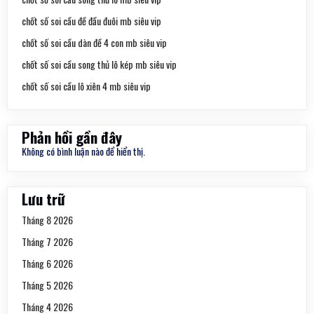
ngày
chốt số soi cầu đề đầu đuôi mb siêu vip
chốt số soi cầu dàn đề 4 con mb siêu vip
chốt số soi cầu song thủ lô kép mb siêu vip
chốt số soi cầu lô xiên 4 mb siêu vip
Phản hồi gần đây
Không có bình luận nào để hiển thị.
Lưu trữ
Tháng 8 2026
Tháng 7 2026
Tháng 6 2026
Tháng 5 2026
Tháng 4 2026