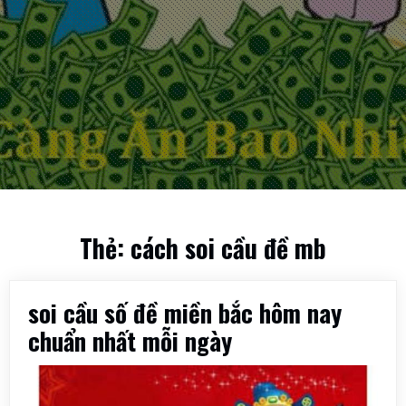
Thẻ:
cách soi cầu đề mb
soi cầu số đề miền bắc hôm nay
chuẩn nhất mỗi ngày