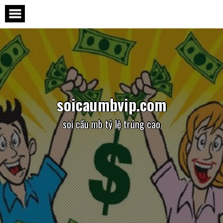
Skip
to
content
soicaumbvip.com
soi cầu mb tỷ lệ trúng cao