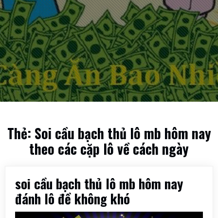
Thẻ:
Soi cầu bạch thủ lô mb hôm nay
theo các cặp lô về cách ngày
soi cầu bạch thủ lô mb hôm nay
đánh lô đề không khó