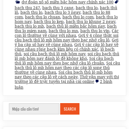
dự đoán xổ số miền bắc hôm nay chính xác 100
bach thu 247
,
bach thu 3 cang
,
bach thu lo
,
bach thủ
lô
,
bạch thu lo
,
bach thu lo 3 ngay
,
bach thu lo 88
com
,
bach thu lo chuan
,
bach thu lo com
,
bach thu lo
hom nay
,
bach thu lo kep
,
bach thu lo khung 2 ngay
,
bach thu lo mb
,
bach thủ lô miền bắc hôm nay
,
bach
thu lo mien nam
,
bach thu lo mn
,
bach thu lo vip
,
Các
con lô thường về cùng với nhau
,
Gợi ý 4 công thức soi
cầu bạch thủ lô mb hôm nay theo bạc nhớ cầu lô
,
Gợi
ý ba cặp số hay về cùng nhau
,
Gợi ý các cặp lô hay về
cùng nhau rồng bạch kim liệu có chính xác
,
lô bạch
thủ
,
soi cầu bạch thủ lô mb hôm nay
,
soi cầu bạch thủ
lô mb hôm nay đánh lô đề không khó
,
Soi cầu bạch
thủ lô mb hôm nay theo bạc nhớ cầu lô chuẩn
,
Soi cầu
bạch thủ lô mb hôm nay theo các cặp lô song thủ
thường về cùng nhau
,
Soi cầu bạch thủ lô mb hôm
nay theo các cặp lô về cách ngày
,
Thử vận may với thị
trường lô đề trực tuyến tại nhà cái online
2 bình
ở
luận
soi
cầu
bạch
thủ
SEARCH
lô
mb
hôm
nay
đánh