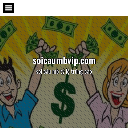
Skip
to
content
soicaumbvip.com
soi cầu mb tỷ lệ trúng cao