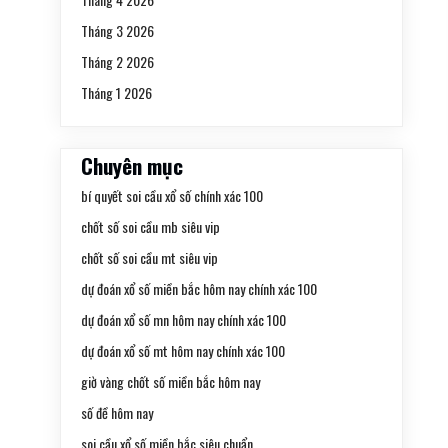
Tháng 3 2026
Tháng 2 2026
Tháng 1 2026
Chuyên mục
bí quyết soi cầu xổ số chính xác 100
chốt số soi cầu mb siêu vip
chốt số soi cầu mt siêu vip
dự đoán xổ số miền bắc hôm nay chính xác 100
dự đoán xổ số mn hôm nay chính xác 100
dự đoán xổ số mt hôm nay chính xác 100
giờ vàng chốt số miền bắc hôm nay
số đề hôm nay
soi cầu xổ số miền bắc siêu chuẩn