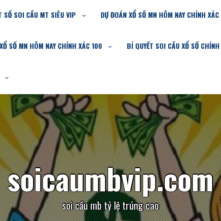
 SỐ SOI CẦU MT SIÊU VIP
DỰ ĐOÁN XỔ SỐ MN HÔM NAY CHÍNH XÁC
XỔ SỐ MN HÔM NAY CHÍNH XÁC 100
BÍ QUYẾT SOI CẦU XỔ SỐ CHÍNH
soicaumbvip.com
soi cầu mb tỷ lệ trúng cao