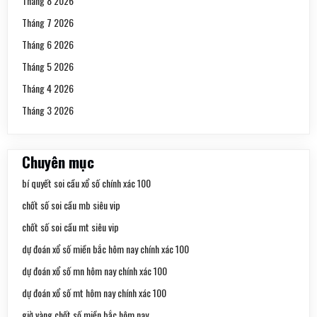
Tháng 8 2026
Tháng 7 2026
Tháng 6 2026
Tháng 5 2026
Tháng 4 2026
Tháng 3 2026
Chuyên mục
bí quyết soi cầu xổ số chính xác 100
chốt số soi cầu mb siêu vip
chốt số soi cầu mt siêu vip
dự đoán xổ số miền bắc hôm nay chính xác 100
dự đoán xổ số mn hôm nay chính xác 100
dự đoán xổ số mt hôm nay chính xác 100
giờ vàng chốt số miền bắc hôm nay