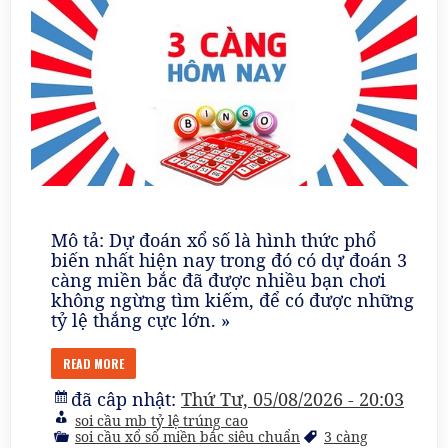
Mô tả: Dự đoán xổ số là hình thức phổ
biến nhất hiện nay trong đó có dự đoán 3
càng miền bắc đã được nhiều bạn chơi
không ngừng tìm kiếm, để có được những
tỷ lệ thắng cực lớn. »
READ MORE
đã câp nhật:
Thứ Tư, 05/08/2026 - 20:03
soi cầu mb tỷ lệ trúng cao
soi cầu xổ số miền bắc siêu chuẩn
3 càng