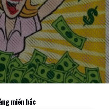
àng miền bắc