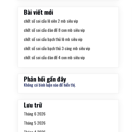
Bài viết mới
chốt số soi cầu lô xiên 2 mb siêu vip
chốt số soi cầu dàn đề 8 con mb siêu vip
chốt số soi cầu bạch thủ lô mb siêu vip
chốt số soi cầu bạch thủ 3 càng mb siêu vip
chốt số soi cầu dàn đề 4 con mb siêu vip
Phản hồi gần đây
Không có bình luận nào để hiển thị.
Lưu trữ
Tháng 6 2026
Tháng 5 2026
Tháng 4 2026