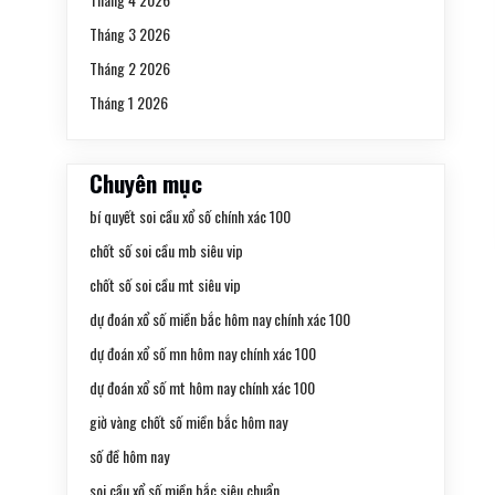
Tháng 3 2026
Tháng 2 2026
Tháng 1 2026
Chuyên mục
bí quyết soi cầu xổ số chính xác 100
chốt số soi cầu mb siêu vip
chốt số soi cầu mt siêu vip
dự đoán xổ số miền bắc hôm nay chính xác 100
dự đoán xổ số mn hôm nay chính xác 100
dự đoán xổ số mt hôm nay chính xác 100
giờ vàng chốt số miền bắc hôm nay
số đề hôm nay
soi cầu xổ số miền bắc siêu chuẩn