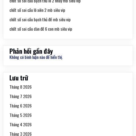
chốt số soi cầu bạch thủ lô 2 nháy mb siêu vip
chốt số soi cầu lô xiên 2 mb siêu vip
chốt số soi cầu bạch thủ đề mb siêu vip
chốt số soi cầu dàn đề 6 con mb siêu vip
Phản hồi gần đây
Không có bình luận nào để hiển thị.
Lưu trữ
Tháng 8 2026
Tháng 7 2026
Tháng 6 2026
Tháng 5 2026
Tháng 4 2026
Tháng 3 2026