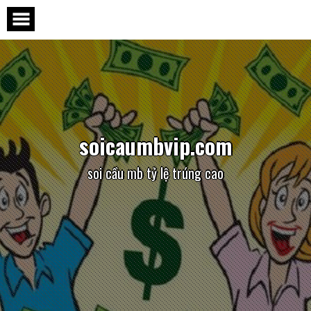
Skip
to
content
soicaumbvip.com
soi cầu mb tỷ lệ trúng cao