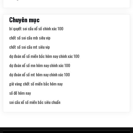
Chuyên mục
bí quyết soi cầu xổ số chính xác 100
chốt số soi cầu mb siêu vip
chốt số soi cầu mt siêu vip
dự đoán xổ số miền bắc hôm nay chính xác 100
dự đoán xổ số mn hôm nay chính xác 100
dự đoán xổ số mt hôm nay chính xác 100
giờ vàng chốt số miền bắc hôm nay
số đề hôm nay
soi cầu xổ số miền bắc siêu chuẩn