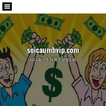
Skip
to
content
soicaumbvip.com
soi cầu mb tỷ lệ trúng cao