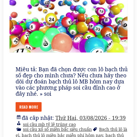
Miêu tả: Bạn đã chọn được con lô bạch thủ
số đẹp cho mình chưa? Nếu chưa hãy theo
dõi dự đoán bạch thủ lô MB hôm nay dựa
vào các phương pháp soi cầu đỉnh cao ở
đây nhé. » soi
READ MORE
đã câp nhật:
Thứ Hai, 03/08/2026 - 19:39
soi cầu mb tỷ lệ trúng cao
soi cầu xổ số miền bắc siêu chuẩn
Bạch thủ lô là
gì
,
bạch thủ lô miền bắc miễn phí hôm nay
,
bạch thủ