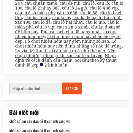
247
,
cầu chuẩn xsmb
,
cau đề mb
,
cầu lô
,
cau lô
,
cầu lô
100
,
cầu lô 2 nháy 888
,
cầu lô 24 giờ
,
cầu lô 4 số vip
,
cầu lô 6 số miễn phí
,
cầu lô 666
,
cầu lô 88
,
cầu lô bạch
thủ
,
cầu lô chuẩn
,
cầu lô de
,
cầu lô de bạch thủ chính
xác 100
,
cầu lo đề
,
cầu lô hai nháy
,
cầu lo mb
,
cầu lo
miễn phí
,
cầu lo vip
,
cau xien 3 xsmb
,
chuẩn đoán số
đề hôm nay
,
Đưa ra cách chơi lô hạng nhất
,
lô chơi
nhiều hôm nay
,
lô chơi nhiều hôm nay chào ae lấy số
đẹp
,
Lô chơi nhiều hôm nay gồm những số nào
,
Lô
chơi nhiều hôm nay nên đánh những số nào dễ trúng
,
Lý giải kỹ thuật soi cầu hiệu quả như thế nào
,
Nên
chọn phương pháp gì khi soi cầu trực tuyến
,
Nhận
định về cách đánh cầu chạm
,
Soi cầu theo kỹ thuật
ở
đánh lô kép
2 bình luận
lô
chơi
nhiều
hôm
SEARCH
nay
chào
ae
lấy
số
Bài viết mới
đẹp
chốt số soi cầu dàn đề 8 con mb siêu vip
chốt số soi cầu dàn đề 6 con mb siêu vip