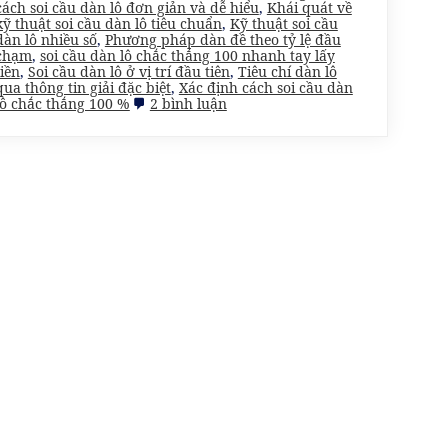
cách soi cầu dàn lô đơn giản và dễ hiểu
,
Khái quát về
kỹ thuật soi cầu dàn lô tiêu chuẩn
,
Kỹ thuật soi cầu
dàn lô nhiều số
,
Phương pháp dàn đề theo tỷ lệ đầu
chạm
,
soi cầu dàn lô chắc thắng 100 nhanh tay lấy
tiền
,
Soi cầu dàn lô ở vị trí đầu tiên
,
Tiêu chí dàn lô
qua thông tin giải đặc biệt
,
Xác định cách soi cầu dàn
ở
lô chắc thắng 100 %
2 bình luận
soi
cầu
dàn
lô
chắc
thắng
100
nhanh
tay
lấy
tiền