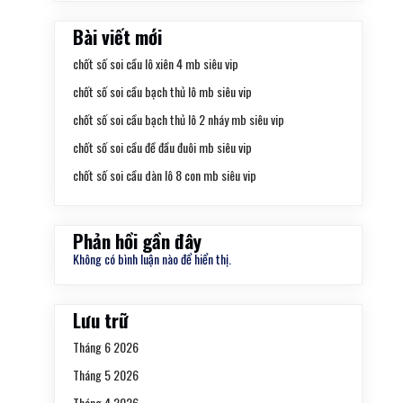
Bài viết mới
chốt số soi cầu lô xiên 4 mb siêu vip
chốt số soi cầu bạch thủ lô mb siêu vip
chốt số soi cầu bạch thủ lô 2 nháy mb siêu vip
chốt số soi cầu đề đầu đuôi mb siêu vip
chốt số soi cầu dàn lô 8 con mb siêu vip
Phản hồi gần đây
Không có bình luận nào để hiển thị.
Lưu trữ
Tháng 6 2026
Tháng 5 2026
Tháng 4 2026