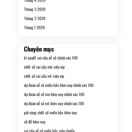
Tháng 3 2026
Tháng 2 2026
Tháng 1 2026
Chuyên mục
bí quyết soi cầu xổ số chính xác 100
chốt số soi cầu mb siêu vip
chốt số soi cầu mt siêu vip
dự đoán xổ số miền bắc hôm nay chính xác 100
dự đoán xổ số mn hôm nay chính xác 100
dự đoán xổ số mt hôm nay chính xác 100
giờ vàng chốt số miền bắc hôm nay
số đề hôm nay
soi cầu xổ số miền bắc siêu chuẩn