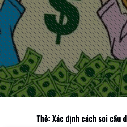
Thẻ:
Xác định cách soi cầu 