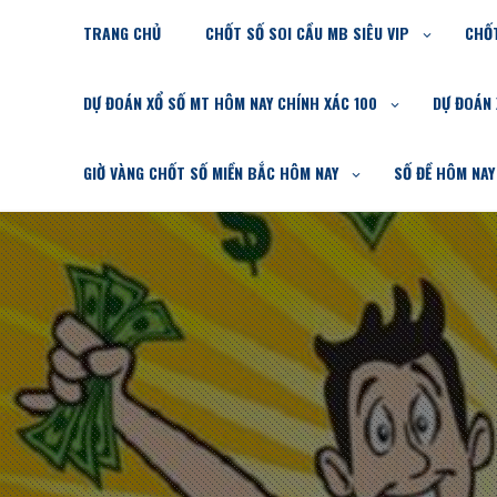
Skip
to
TRANG CHỦ
CHỐT SỐ SOI CẦU MB SIÊU VIP
CHỐT
content
DỰ ĐOÁN XỔ SỐ MT HÔM NAY CHÍNH XÁC 100
DỰ ĐOÁN 
GIỜ VÀNG CHỐT SỐ MIỀN BẮC HÔM NAY
SỐ ĐỀ HÔM NAY