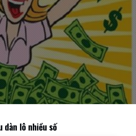
u dàn lô nhiều số