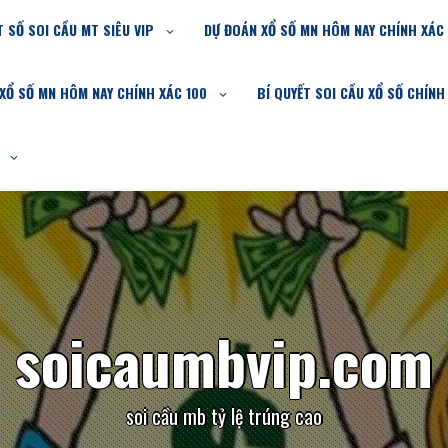
 SỐ SOI CẦU MT SIÊU VIP
DỰ ĐOÁN XỔ SỐ MN HÔM NAY CHÍNH XÁC
XỔ SỐ MN HÔM NAY CHÍNH XÁC 100
BÍ QUYẾT SOI CẦU XỔ SỐ CHÍNH
soicaumbvip.com
soi cầu mb tỷ lệ trúng cao