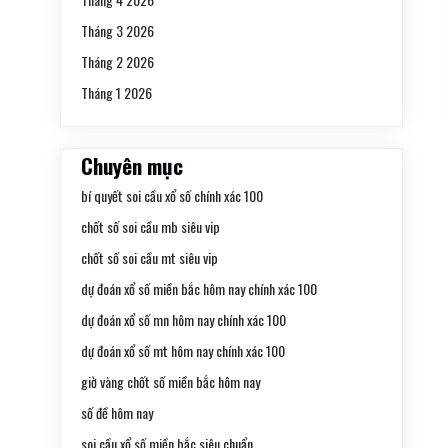
Tháng 3 2026
Tháng 2 2026
Tháng 1 2026
Chuyên mục
bí quyết soi cầu xổ số chính xác 100
chốt số soi cầu mb siêu vip
chốt số soi cầu mt siêu vip
dự đoán xổ số miền bắc hôm nay chính xác 100
dự đoán xổ số mn hôm nay chính xác 100
dự đoán xổ số mt hôm nay chính xác 100
giờ vàng chốt số miền bắc hôm nay
số đề hôm nay
soi cầu xổ số miền bắc siêu chuẩn