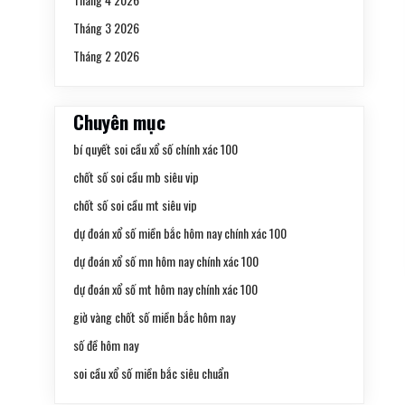
Tháng 3 2026
Tháng 2 2026
Chuyên mục
bí quyết soi cầu xổ số chính xác 100
chốt số soi cầu mb siêu vip
chốt số soi cầu mt siêu vip
dự đoán xổ số miền bắc hôm nay chính xác 100
dự đoán xổ số mn hôm nay chính xác 100
dự đoán xổ số mt hôm nay chính xác 100
giờ vàng chốt số miền bắc hôm nay
số đề hôm nay
soi cầu xổ số miền bắc siêu chuẩn