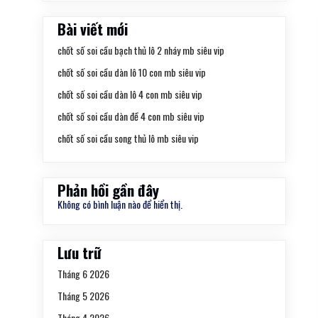
Bài viết mới
chốt số soi cầu bạch thủ lô 2 nháy mb siêu vip
chốt số soi cầu dàn lô 10 con mb siêu vip
chốt số soi cầu dàn lô 4 con mb siêu vip
chốt số soi cầu dàn đề 4 con mb siêu vip
chốt số soi cầu song thủ lô mb siêu vip
Phản hồi gần đây
Không có bình luận nào để hiển thị.
Lưu trữ
Tháng 6 2026
Tháng 5 2026
Tháng 4 2026