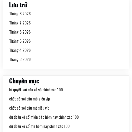
Lưu trữ
Tháng 8 2026
Tháng 7 2026
Tháng 6 2026
Tháng 5 2026
Tháng 4 2026
Tháng 3 2026
Chuyên mục
bí quyết soi cầu xổ số chính xác 100
chốt số soi cầu mb siêu vip
chốt số soi cầu mt siêu vip
dự đoán xổ số miền bắc hôm nay chính xác 100
dự đoán xổ số mn hôm nay chính xác 100