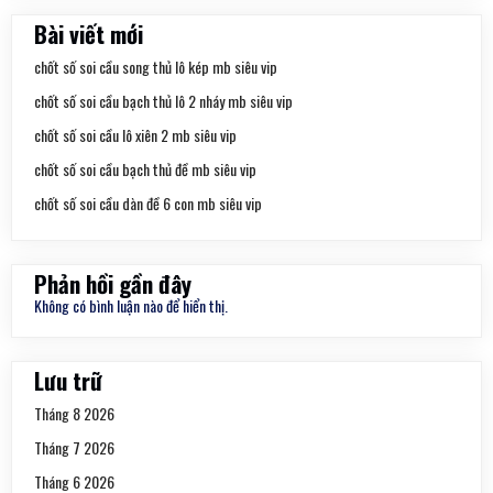
mb
siêu
Bài viết mới
vip
chốt số soi cầu song thủ lô kép mb siêu vip
chốt số soi cầu bạch thủ lô 2 nháy mb siêu vip
chốt số soi cầu lô xiên 2 mb siêu vip
chốt số soi cầu bạch thủ đề mb siêu vip
chốt số soi cầu dàn đề 6 con mb siêu vip
Phản hồi gần đây
Không có bình luận nào để hiển thị.
Lưu trữ
Tháng 8 2026
Tháng 7 2026
Tháng 6 2026