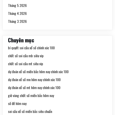
Tháng 5 2026
Tháng 4 2026
Tháng 3 2026
Chuyên mục
bí quyết soi cầu xổ số chính xác 100
chốt số soi cầu mb siêu vip
chốt số soi cầu mt siêu vip
dự đoán xổ số miền bắc hôm nay chính xác 100
dự đoán xổ số mn hôm nay chính xác 100
dự đoán xổ số mt hôm nay chính xác 100
giờ vàng chốt số miền bắc hôm nay
số đề hôm nay
soi cầu xổ số miền bắc siêu chuẩn