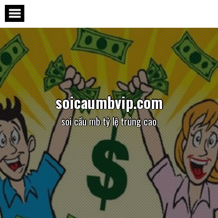
Skip
to
content
soicaumbvip.com
soi cầu mb tỷ lệ trúng cao