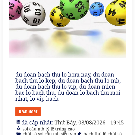
du doan bach thu lo hom nay, du doan
bach thu lo kep, du doan bach thu lo mb,
du doan bach thu lo vip, du doan mien
bac lo bach thu, du doan lo bach thu moi
nhat, lo vip bach
READ MORE
đã câp nhật:
Thứ Bảy, 08/08/2026 - 19:45
soi cầu mb tỷ lệ trúng cao
chốt số soi cầu mb siêu vip
bạch thủ lô chốt số