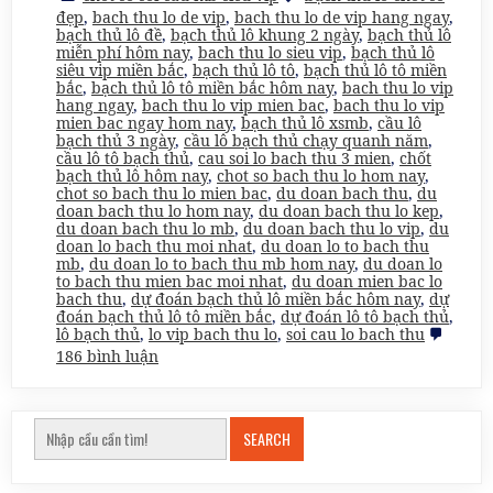
đẹp
,
bach thu lo de vip
,
bach thu lo de vip hang ngay
,
bạch thủ lô đề
,
bạch thủ lô khung 2 ngày
,
bạch thủ lô
miễn phí hôm nay
,
bach thu lo sieu vip
,
bạch thủ lô
siêu vip miền bắc
,
bạch thủ lô tô
,
bạch thủ lô tô miền
bắc
,
bạch thủ lô tô miền bắc hôm nay
,
bach thu lo vip
hang ngay
,
bach thu lo vip mien bac
,
bach thu lo vip
mien bac ngay hom nay
,
bạch thủ lô xsmb
,
cầu lô
bạch thủ 3 ngày
,
cầu lô bạch thủ chạy quanh năm
,
cầu lô tô bạch thủ
,
cau soi lo bach thu 3 mien
,
chốt
bạch thủ lô hôm nay
,
chot so bach thu lo hom nay
,
chot so bach thu lo mien bac
,
du doan bach thu
,
du
doan bach thu lo hom nay
,
du doan bach thu lo kep
,
du doan bach thu lo mb
,
du doan bach thu lo vip
,
du
doan lo bach thu moi nhat
,
du doan lo to bach thu
mb
,
du doan lo to bach thu mb hom nay
,
du doan lo
to bach thu mien bac moi nhat
,
du doan mien bac lo
bach thu
,
dự đoán bạch thủ lô miền bắc hôm nay
,
dự
đoán bạch thủ lô tô miền bắc
,
dự đoán lô tô bạch thủ
,
lô bạch thủ
,
lo vip bach thu lo
,
soi cau lo bach thu
ở
186 bình luận
chốt
số
soi
cầu
SEARCH
song
thủ
lô