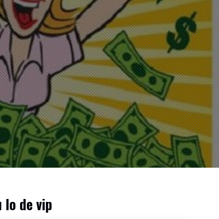
 lo de vip