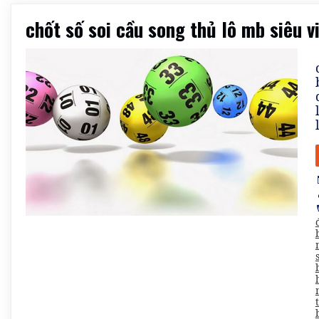
chốt số soi cầu song thủ lô mb siêu v