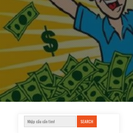
SEARCH