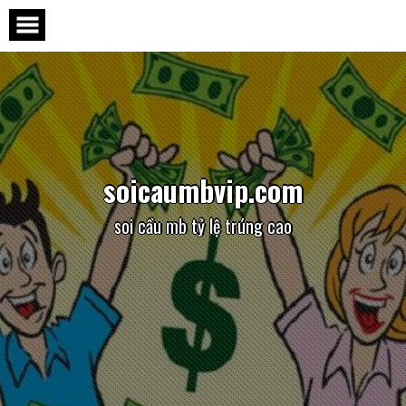
Skip
to
content
soicaumbvip.com
soi cầu mb tỷ lệ trúng cao