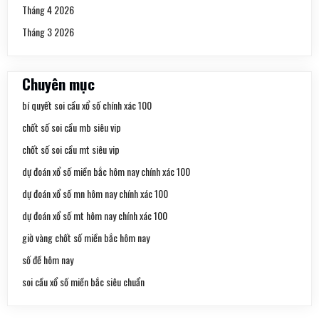
Tháng 4 2026
Tháng 3 2026
Chuyên mục
bí quyết soi cầu xổ số chính xác 100
chốt số soi cầu mb siêu vip
chốt số soi cầu mt siêu vip
dự đoán xổ số miền bắc hôm nay chính xác 100
dự đoán xổ số mn hôm nay chính xác 100
dự đoán xổ số mt hôm nay chính xác 100
giờ vàng chốt số miền bắc hôm nay
số đề hôm nay
soi cầu xổ số miền bắc siêu chuẩn