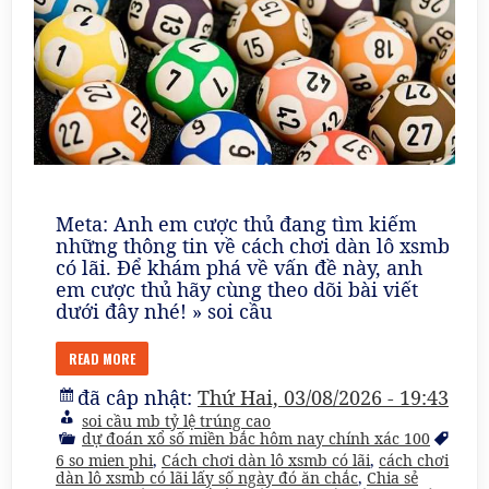
Meta: Anh em cược thủ đang tìm kiếm
những thông tin về cách chơi dàn lô xsmb
có lãi. Để khám phá về vấn đề này, anh
em cược thủ hãy cùng theo dõi bài viết
dưới đây nhé! » soi cầu
READ MORE
đã câp nhật:
Thứ Hai, 03/08/2026 - 19:43
soi cầu mb tỷ lệ trúng cao
dự đoán xổ số miền bắc hôm nay chính xác 100
6 so mien phi
,
Cách chơi dàn lô xsmb có lãi
,
cách chơi
dàn lô xsmb có lãi lấy số ngày đó ăn chắc
,
Chia sẻ