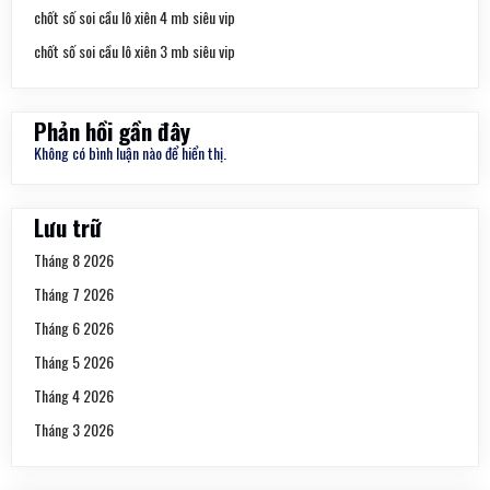
chốt số soi cầu lô xiên 4 mb siêu vip
chốt số soi cầu lô xiên 3 mb siêu vip
Phản hồi gần đây
Không có bình luận nào để hiển thị.
Lưu trữ
Tháng 8 2026
Tháng 7 2026
Tháng 6 2026
Tháng 5 2026
Tháng 4 2026
Tháng 3 2026