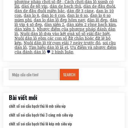
phương pháp chơi số đề - Cách chơi dàn lô xsmb có
lãi
,
dàn de 60 vip
,
dàn de bạch thủ
,
dàn de đầu đuôi
,
dàn de đầu đuôi miền bắc
,
dàn đề 3 càng
,
dan lo 10
con
,
dan lo 6
,
dan lo 6 con
,
dan lo 6 so
,
dan lo 6 so
mien phi
,
dan lo dàn lô đẹp hôm nay
,
dàn lô đẹp
,
dàn
lô vip 4 số đẹp
,
dàn xiên 2
,
dàn xiên 2 rồng bạch kim
,
dàn xiên 3
,
Nhược điểm của phương pháp đánh dàn
lô
,
Nuôi dàn lô dựa vào kết quả xổ số giải đặc biệt
,
Nuôi dàn lô gồm các con số đít chẵn hoặc đít lẽ bỏ
kép
,
Nuôi dàn lô từ cụm giải 7 ngày trước đó
,
soi cầu
dàn lô
,
Tìm hiểu dàn lô là gì
,
Ưu điểm và nhược điểm
ở
của đánh dàn lô
2 bình luận
cách
chơi
dàn
lô
SEARCH
xsmb
có
lãi
lấy
số
Bài viết mới
ngày
đó
chốt số soi cầu bạch thủ lô mb siêu vip
ăn
chắc
chốt số soi cầu bạch thủ 3 càng mb siêu vip
chốt số soi cầu bạch thủ lô kép mb siêu vip