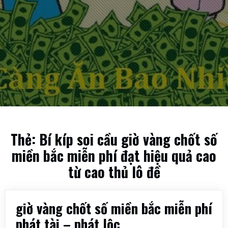
Thẻ:
Bí kíp soi cầu giờ vàng chốt số
miền bắc miễn phí đạt hiệu quả cao
từ cao thủ lô đề
giờ vàng chốt số miền bắc miễn phí
phát tài – phát lộc