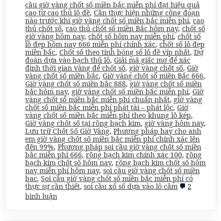
cầu giờ vàng chốt số miền bắc miễn phí đạt hiệu quả
cao từ cao thủ lô đề
,
Cần thực hiện những công đoạn
nào trước khi giờ vàng chốt số miền bắc miễn phí
,
cao
thủ chốt số
,
cao thủ chốt số miền Bắc hôm nay
,
chốt số
giờ vàng hôm nay
,
chốt số hôm nay miễn phí
,
chốt số
lô đẹp hôm nay 666 miễn phí chính xác
,
chốt số lô đẹp
miền bắc
,
Chốt số theo tính bóng số lô đề víp nhất
,
Dự
đoán dựa vào bạch thủ lô
,
Giải mã giấc mơ để xác
định thời gian vàng để chốt số
,
giờ vàng chốt số
,
Giờ
vàng chốt số miền bắc
,
Giờ vàng chốt số miền Bắc 666
,
Giờ vàng chốt số miền bắc 888
,
giờ vàng chốt số miền
bắc hôm nay
,
giờ vàng chốt số miền bắc miễn phí
,
Giờ
vàng chốt số miền bắc miễn phí chuẩn nhất
,
giờ vàng
chốt số miền bắc miễn phí phát tài – phát lộc
,
Giờ
vàng chốt số miền bắc miễn phí theo khung lô kép
,
Giờ vàng chốt số tại rồng bạch kim
,
giờ vàng hôm nay
,
Lưu trữ Chốt Số Giờ Vàng
,
Phương pháp hay cho anh
em giờ vàng chốt số miền bắc miễn phí chính xác lên
đến 99%
,
Phương pháp soi cầu giờ vàng chốt số miền
bắc miễn phí 666
,
rồng bạch kim chính xác 100
,
rồng
bạch kim chốt số hôm nay
,
rồng bạch kim chốt số hôm
nay miễn phí hôm nay
,
soi cầu giờ vàng chốt số miền
bac
,
Soi cầu giờ vàng chốt số miền bắc miễn phí có
thực sự cần thiết
,
soi cầu xổ số dựa vào lô câm
2
ở
bình luận
giờ
vàng
chốt