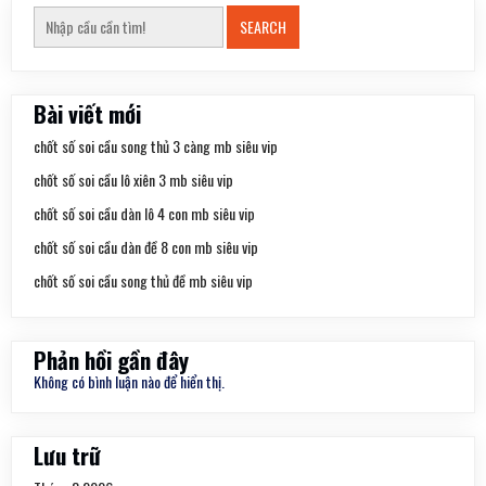
số
SEARCH
miền
bắc
miễn
phí
phát
Bài viết mới
tài
–
chốt số soi cầu song thủ 3 càng mb siêu vip
phát
lộc
chốt số soi cầu lô xiên 3 mb siêu vip
chốt số soi cầu dàn lô 4 con mb siêu vip
chốt số soi cầu dàn đề 8 con mb siêu vip
chốt số soi cầu song thủ đề mb siêu vip
Phản hồi gần đây
Không có bình luận nào để hiển thị.
Lưu trữ