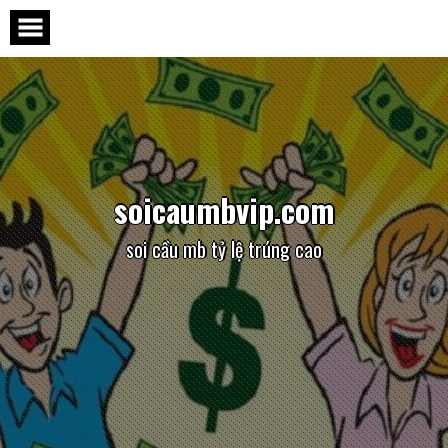
Skip
to
content
soicaumbvip.com
soi cầu mb tỷ lệ trúng cao