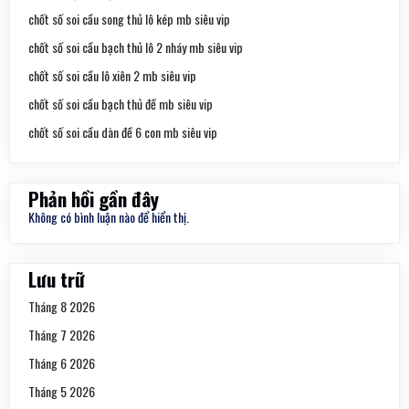
tiền
chốt số soi cầu song thủ lô kép mb siêu vip
về
chốt số soi cầu bạch thủ lô 2 nháy mb siêu vip
chốt số soi cầu lô xiên 2 mb siêu vip
chốt số soi cầu bạch thủ đề mb siêu vip
chốt số soi cầu dàn đề 6 con mb siêu vip
Phản hồi gần đây
Không có bình luận nào để hiển thị.
Lưu trữ
Tháng 8 2026
Tháng 7 2026
Tháng 6 2026
Tháng 5 2026