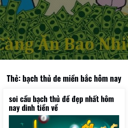
Thẻ:
bạch thủ de miền bắc hôm nay
soi cầu bạch thủ đề đẹp nhất hôm
nay dinh tiền về