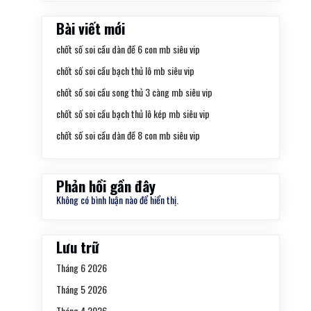
Bài viết mới
chốt số soi cầu dàn đề 6 con mb siêu vip
chốt số soi cầu bạch thủ lô mb siêu vip
chốt số soi cầu song thủ 3 càng mb siêu vip
chốt số soi cầu bạch thủ lô kép mb siêu vip
chốt số soi cầu dàn đề 8 con mb siêu vip
Phản hồi gần đây
Không có bình luận nào để hiển thị.
Lưu trữ
Tháng 6 2026
Tháng 5 2026
Tháng 4 2026