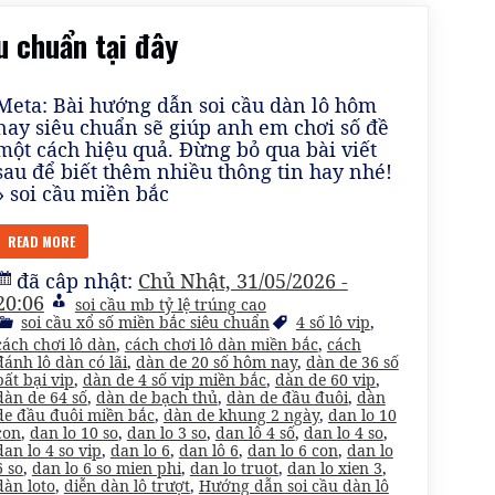
u chuẩn tại đây
Meta: Bài hướng dẫn soi cầu dàn lô hôm
nay siêu chuẩn sẽ giúp anh em chơi số đề
một cách hiệu quả. Đừng bỏ qua bài viết
sau để biết thêm nhiều thông tin hay nhé!
» soi cầu miền bắc
READ MORE
đã câp nhật:
Chủ Nhật, 31/05/2026 -
20:06
soi cầu mb tỷ lệ trúng cao
soi cầu xổ số miền bắc siêu chuẩn
4 số lô vip
,
cách chơi lô dàn
,
cách chơi lô dàn miền bắc
,
cách
đánh lô dàn có lãi
,
dàn de 20 số hôm nay
,
dàn de 36 số
bất bại vip
,
dàn de 4 số vip miền bắc
,
dàn de 60 vip
,
dàn de 64 số
,
dàn de bạch thủ
,
dàn de đầu đuôi
,
dàn
de đầu đuôi miền bắc
,
dàn de khung 2 ngày
,
dan lo 10
con
,
dan lo 10 so
,
dan lo 3 so
,
dan lô 4 số
,
dan lo 4 so
,
dan lo 4 so vip
,
dan lo 6
,
dan lô 6
,
dan lo 6 con
,
dan lo
6 so
,
dan lo 6 so mien phi
,
dan lo truot
,
dan lo xien 3
,
dàn loto
,
diễn dàn lô trượt
,
Hướng dẫn soi cầu dàn lô