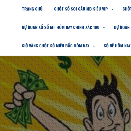
Skip
to
TRANG CHỦ
CHỐT SỐ SOI CẦU MB SIÊU VIP
CHỐT
content
DỰ ĐOÁN XỔ SỐ MT HÔM NAY CHÍNH XÁC 100
DỰ ĐOÁN 
GIỜ VÀNG CHỐT SỐ MIỀN BẮC HÔM NAY
SỐ ĐỀ HÔM NAY