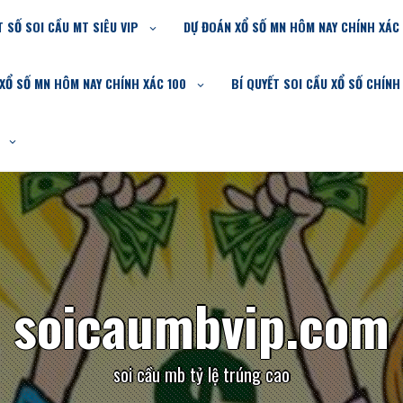
 SỐ SOI CẦU MT SIÊU VIP
DỰ ĐOÁN XỔ SỐ MN HÔM NAY CHÍNH XÁC
XỔ SỐ MN HÔM NAY CHÍNH XÁC 100
BÍ QUYẾT SOI CẦU XỔ SỐ CHÍNH
soicaumbvip.com
soi cầu mb tỷ lệ trúng cao