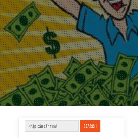
SEARCH