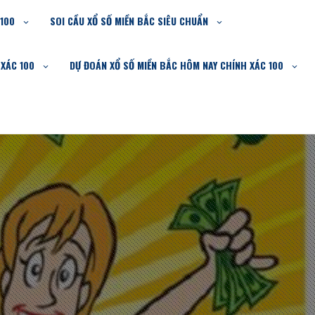
 100
SOI CẦU XỔ SỐ MIỀN BẮC SIÊU CHUẨN
 XÁC 100
DỰ ĐOÁN XỔ SỐ MIỀN BẮC HÔM NAY CHÍNH XÁC 100