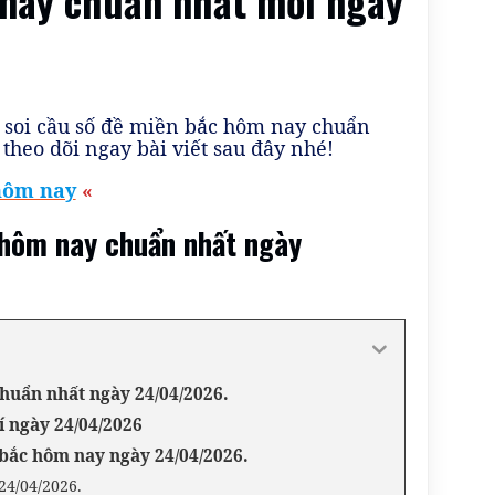
 nay chuẩn nhất mỗi ngày
n soi cầu số đề miền bắc hôm nay chuẩn
theo dõi ngay bài viết sau đây nhé!
hôm nay
«
 hôm nay chuẩn nhất ngày
chuẩn nhất ngày 24/04/2026.
í ngày 24/04/2026
n bắc hôm nay ngày 24/04/2026.
24/04/2026.