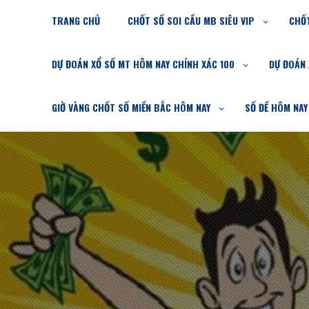
Skip
to
TRANG CHỦ
CHỐT SỐ SOI CẦU MB SIÊU VIP
CHỐT
content
DỰ ĐOÁN XỔ SỐ MT HÔM NAY CHÍNH XÁC 100
DỰ ĐOÁN 
GIỜ VÀNG CHỐT SỐ MIỀN BẮC HÔM NAY
SỐ ĐỀ HÔM NAY