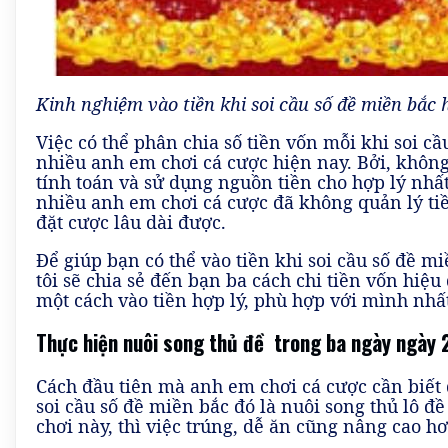
Kinh nghiệm vào tiền khi soi cầu số đề miền bắc
Việc có thể phân chia số tiền vốn mỗi khi soi c
nhiều anh em chơi cá cược hiện nay. Bởi, không
tính toán và sử dụng nguồn tiền cho hợp lý nhấ
nhiều anh em chơi cá cược đã không quản lý tiề
đặt cược lâu dài được.
Để giúp bạn có thể vào tiền khi soi cầu số đề 
tôi sẽ chia sẻ đến bạn ba cách chi tiền vốn hiệu
một cách vào tiền hợp lý, phù hợp với mình nhấ
Thực hiện nuôi song thủ đề trong ba ngày ngày
Cách đầu tiên mà anh em chơi cá cược cần biết
soi cầu số đề miền bắc đó là nuôi song thủ lô đ
chơi này, thì việc trúng, dễ ăn cũng nâng cao h