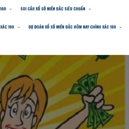
 100
SOI CẦU XỔ SỐ MIỀN BẮC SIÊU CHUẨN
 XÁC 100
DỰ ĐOÁN XỔ SỐ MIỀN BẮC HÔM NAY CHÍNH XÁC 100