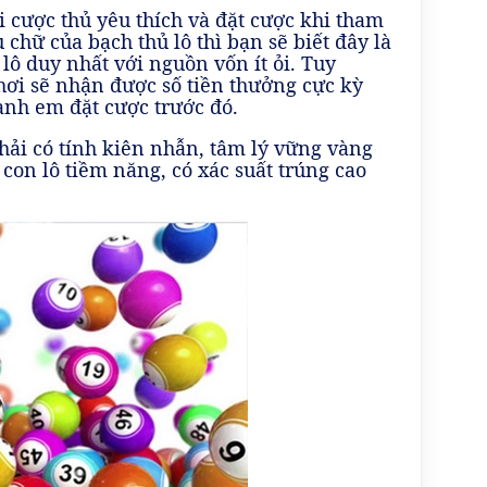
ơi cược thủ yêu thích và đặt cược khi tham
 chữ của bạch thủ lô thì bạn sẽ biết đây là
lô duy nhất với nguồn vốn ít ỏi. Tuy
chơi sẽ nhận được số tiền thưởng cực kỳ
 anh em đặt cược trước đó.
phải có tính kiên nhẫn, tâm lý vững vàng
on lô tiềm năng, có xác suất trúng cao