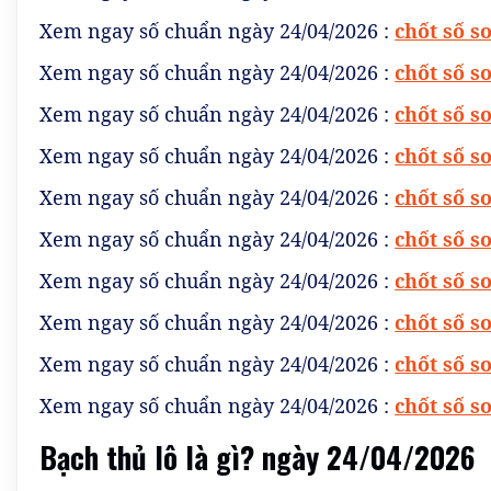
Xem ngay số chuẩn ngày 24/04/2026 :
chốt số s
Xem ngay số chuẩn ngày 24/04/2026 :
chốt số s
Xem ngay số chuẩn ngày 24/04/2026 :
chốt số s
Xem ngay số chuẩn ngày 24/04/2026 :
chốt số s
Xem ngay số chuẩn ngày 24/04/2026 :
chốt số s
Xem ngay số chuẩn ngày 24/04/2026 :
chốt số s
Xem ngay số chuẩn ngày 24/04/2026 :
chốt số s
Xem ngay số chuẩn ngày 24/04/2026 :
chốt số s
Xem ngay số chuẩn ngày 24/04/2026 :
chốt số s
Xem ngay số chuẩn ngày 24/04/2026 :
chốt số s
Bạch thủ lô là gì? ngày 24/04/2026