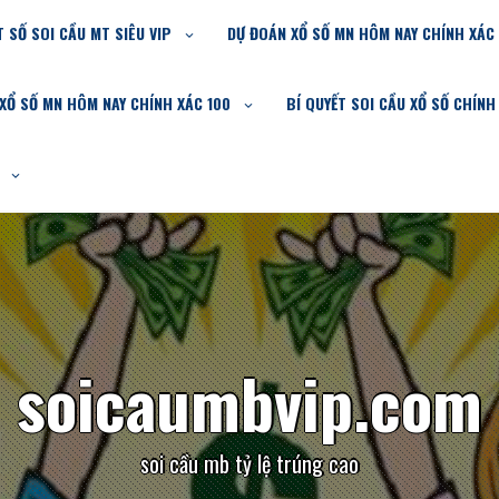
 SỐ SOI CẦU MT SIÊU VIP
DỰ ĐOÁN XỔ SỐ MN HÔM NAY CHÍNH XÁC
XỔ SỐ MN HÔM NAY CHÍNH XÁC 100
BÍ QUYẾT SOI CẦU XỔ SỐ CHÍNH
soicaumbvip.com
soi cầu mb tỷ lệ trúng cao