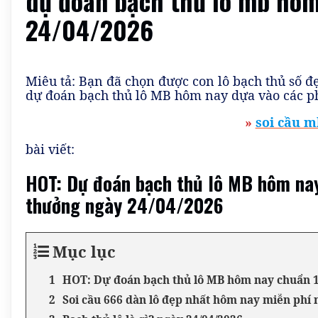
dự đoán bạch thủ lô mb hôm
24/04/2026
Miêu tả: Bạn đã chọn được con lô bạch thủ số 
dự đoán bạch thủ lô MB hôm nay dựa vào các ph
»
soi cầu m
bài viết:
HOT: Dự đoán bạch thủ lô MB hôm na
thưởng ngày 24/04/2026
Mục lục
HOT: Dự đoán bạch thủ lô MB hôm nay chuẩn 1
Soi cầu 666 dàn lô đẹp nhất hôm nay miễn phí 