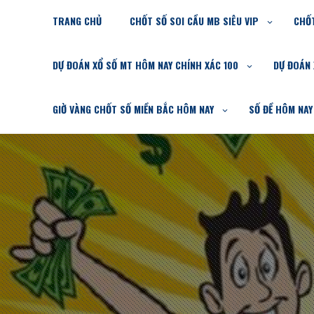
Skip
to
TRANG CHỦ
CHỐT SỐ SOI CẦU MB SIÊU VIP
CHỐT
content
DỰ ĐOÁN XỔ SỐ MT HÔM NAY CHÍNH XÁC 100
DỰ ĐOÁN 
GIỜ VÀNG CHỐT SỐ MIỀN BẮC HÔM NAY
SỐ ĐỀ HÔM NAY