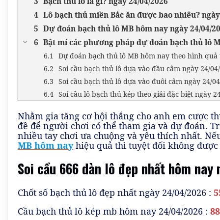
Bạch thủ lô là gì? ngày 24/04/2026
Lô bạch thủ miền Bắc ăn được bao nhiêu? ngày
Dự đoán bạch thủ lô MB hôm nay ngày 24/04/2
Bật mí các phương pháp dự đoán bạch thủ lô M
Dự đoán bạch thủ lô MB hôm nay theo hình quả 
Soi cầu bạch thủ lô dựa vào đầu câm ngày 24/04
Soi cầu bạch thủ lô dựa vào đuôi câm ngày 24/0
Soi cầu lô bạch thủ kép theo giải đặc biệt ngày 2
Nhằm gia tăng cơ hội thắng cho anh em cược thủ
đề để người chơi có thể tham gia và dự đoán. Tr
nhiều tay chơi ưa chuộng và yêu thích nhất. Nế
MB hôm nay
hiệu quả thì tuyệt đối không được
Soi cầu 666 dàn lô đẹp nhất hôm nay
Chốt số bạch thủ lô đẹp nhất ngày 24/04/2026 :
5
Cầu bạch thủ lô kép mb hôm nay 24/04/2026 :
8