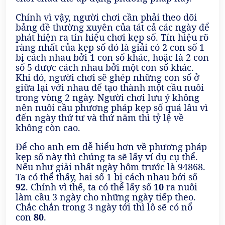
Chính vì vậy, người chơi cần phải theo dõi
bảng đề thường xuyên của tát cả các ngày để
phát hiện ra tín hiệu chơi kẹp số. Tín hiệu rõ
ràng nhất của kẹp số đó là giải có 2 con số 1
bị cách nhau bởi 1 con số khác, hoặc là 2 con
số 5 được cách nhau bởi một con số khác.
Khi đó, người chơi sẽ ghép những con số ở
giữa lại với nhau để tạo thành một cầu nuôi
trong vòng 2 ngày. Người chơi lưu ý không
nên nuôi cầu phương pháp kẹp số quá lâu vì
đến ngày thứ tư và thứ năm thì tỷ lệ về
không còn cao.
Để cho anh em dễ hiểu hơn về phương pháp
kẹp số này thì chúng ta sẽ lấy ví dụ cụ thể.
Nếu như giải nhất ngày hôm trước là 94868.
Ta có thể thấy, hai số 1 bị cách nhau bởi số
92
. Chính vì thế, ta có thể lấy số
10
ra nuôi
làm cầu 3 ngày cho những ngày tiếp theo.
Chắc chắn trong 3 ngày tới thì lô sẽ có nổ
con
80
.