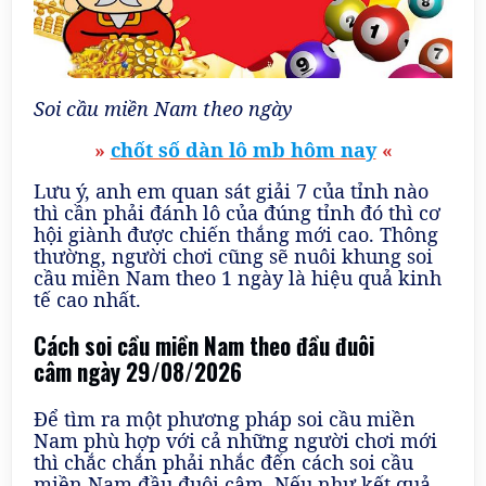
Soi cầu miền Nam theo ngày
»
chốt số dàn lô mb hôm nay
«
Lưu ý, anh em quan sát giải 7 của tỉnh nào
thì cần phải đánh lô của đúng tỉnh đó thì cơ
hội giành được chiến thắng mới cao. Thông
thường, người chơi cũng sẽ nuôi khung soi
cầu miền Nam theo 1 ngày là hiệu quả kinh
tế cao nhất.
Cách soi cầu miền Nam theo đầu đuôi
câm ngày 29/08/2026
Để tìm ra một phương pháp soi cầu miền
Nam phù hợp với cả những người chơi mới
thì chắc chắn phải nhắc đến cách soi cầu
miền Nam đầu đuôi câm. Nếu như kết quả