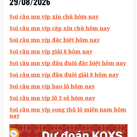
29/08/2026
Soi cầu mn víp xỉu chủ hôm nay
Soi cầu mn víp cặp xỉu chủ hôm nay
Soi cầu mn víp đặc biệt hôm nay
Soi cầu mn víp giải 8 hôm nay
Soi cầu mn víp đầu đuôi đặc biệt hôm nay
Soi cầu mn víp đầu đuôi giải 8 hôm nay
Soi cầu mn víp bao lô hôm nay
Soi cầu mn víp lô 3 số hôm nay
Soi cầu mn víp song thủ lô miền
nam hôm
nay