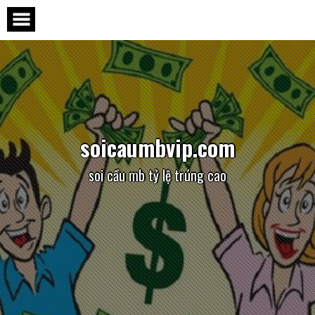
Skip
to
content
soicaumbvip.com
soi cầu mb tỷ lệ trúng cao