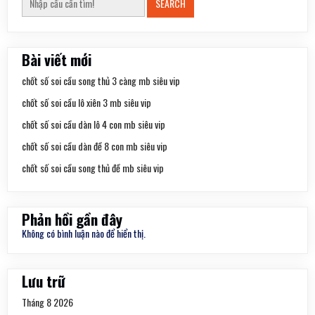
SEARCH
Bài viết mới
chốt số soi cầu song thủ 3 càng mb siêu vip
chốt số soi cầu lô xiên 3 mb siêu vip
chốt số soi cầu dàn lô 4 con mb siêu vip
chốt số soi cầu dàn đề 8 con mb siêu vip
chốt số soi cầu song thủ đề mb siêu vip
Phản hồi gần đây
Không có bình luận nào để hiển thị.
Lưu trữ
Tháng 8 2026