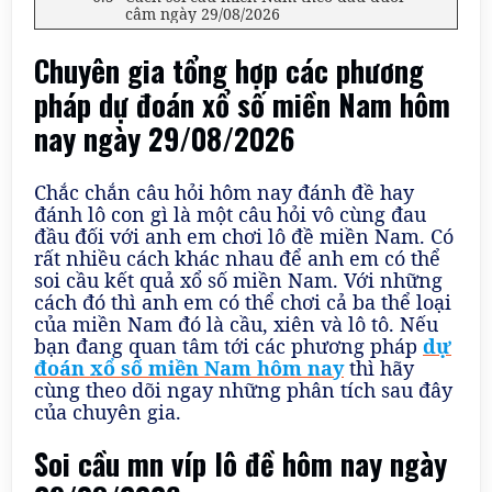
câm ngày 29/08/2026
Chuyên gia tổng hợp các phương
pháp dự đoán xổ số miền Nam hôm
nay ngày 29/08/2026
Chắc chắn câu hỏi hôm nay đánh đề hay
đánh lô con gì là một câu hỏi vô cùng đau
đầu đối với anh em chơi lô đề miền Nam. Có
rất nhiều cách khác nhau để anh em có thể
soi cầu kết quả xổ số miền Nam. Với những
cách đó thì anh em có thể chơi cả ba thể loại
của miền Nam đó là cầu, xiên và lô tô. Nếu
bạn đang quan tâm tới các phương pháp
dự
đoán xổ số miền Nam hôm nay
thì hãy
cùng theo dõi ngay những phân tích sau đây
của chuyên gia.
Soi cầu mn víp lô đề hôm nay ngày