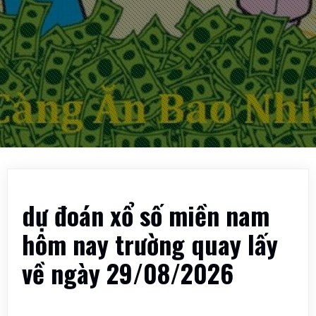
dự đoán xổ số miền nam
hôm nay trường quay lấy
về ngày 29/08/2026