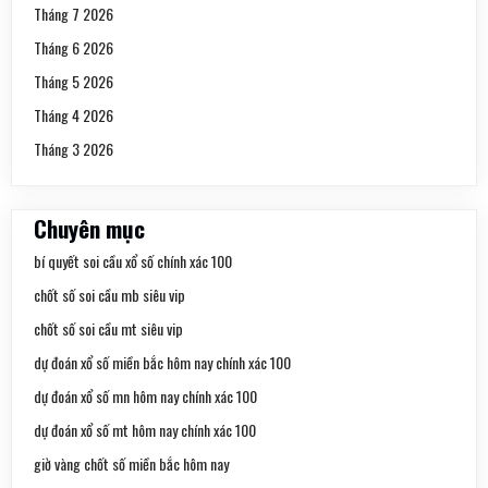
Tháng 7 2026
Tháng 6 2026
Tháng 5 2026
Tháng 4 2026
Tháng 3 2026
Chuyên mục
bí quyết soi cầu xổ số chính xác 100
chốt số soi cầu mb siêu vip
chốt số soi cầu mt siêu vip
dự đoán xổ số miền bắc hôm nay chính xác 100
dự đoán xổ số mn hôm nay chính xác 100
dự đoán xổ số mt hôm nay chính xác 100
giờ vàng chốt số miền bắc hôm nay