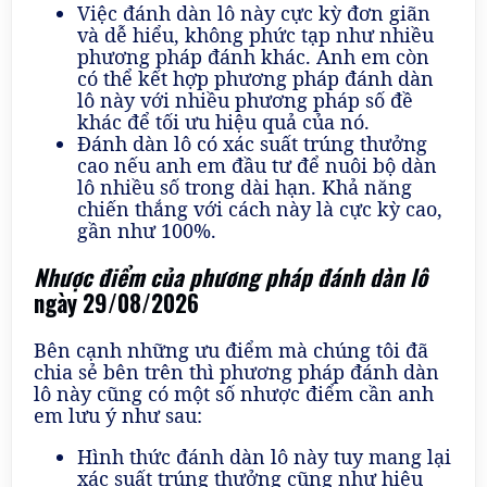
Việc đánh dàn lô này cực kỳ đơn giãn
và dễ hiểu, không phức tạp như nhiều
phương pháp đánh khác. Anh em còn
có thể kết hợp phương pháp đánh dàn
lô này với nhiều phương pháp số đề
khác để tối ưu hiệu quả của nó.
Đánh dàn lô có xác suất trúng thưởng
cao nếu anh em đầu tư để nuôi bộ dàn
lô nhiều số trong dài hạn. Khả năng
chiến thắng với cách này là cực kỳ cao,
gần như 100%.
Nhược điểm của phương pháp đánh dàn lô
ngày 29/08/2026
Bên cạnh những ưu điểm mà chúng tôi đã
chia sẻ bên trên thì phương pháp đánh dàn
lô này cũng có một số nhược điểm cần anh
em lưu ý như sau:
Hình thức đánh dàn lô này tuy mang lại
xác suất trúng thưởng cũng như hiệu