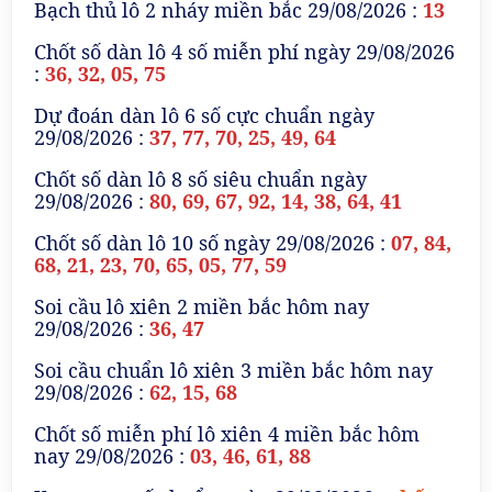
Bạch thủ lô 2 nháy miền bắc 29/08/2026 :
13
Chốt số dàn lô 4 số miễn phí ngày 29/08/2026
:
36, 32, 05, 75
Dự đoán dàn lô 6 số cực chuẩn ngày
29/08/2026 :
37, 77, 70, 25, 49, 64
Chốt số dàn lô 8 số siêu chuẩn ngày
29/08/2026 :
80, 69, 67, 92, 14, 38, 64, 41
Chốt số dàn lô 10 số ngày 29/08/2026 :
07, 84,
68, 21, 23, 70, 65, 05, 77, 59
Soi cầu lô xiên 2 miền bắc hôm nay
29/08/2026 :
36, 47
Soi cầu chuẩn lô xiên 3 miền bắc hôm nay
29/08/2026 :
62, 15, 68
Chốt số miễn phí lô xiên 4 miền bắc hôm
nay 29/08/2026 :
03, 46, 61, 88