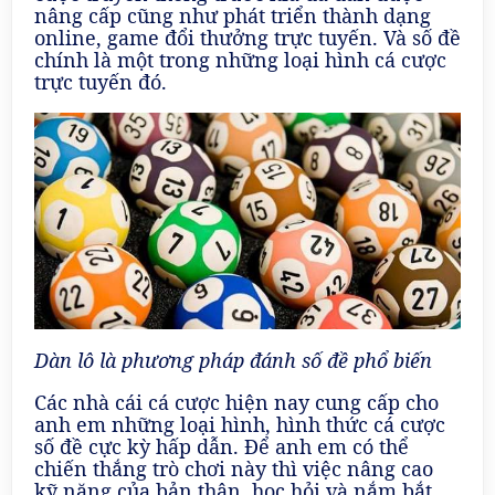
nâng cấp cũng như phát triển thành dạng
online, game đổi thưởng trực tuyến. Và số đề
chính là một trong những loại hình cá cược
trực tuyến đó.
Dàn lô là phương pháp đánh số đề phổ biến
Các nhà cái cá cược hiện nay cung cấp cho
anh em những loại hình, hình thức cá cược
số đề cực kỳ hấp dẫn. Để anh em có thể
chiến thắng trò chơi này thì việc nâng cao
kỹ năng của bản thân, học hỏi và nắm bắt