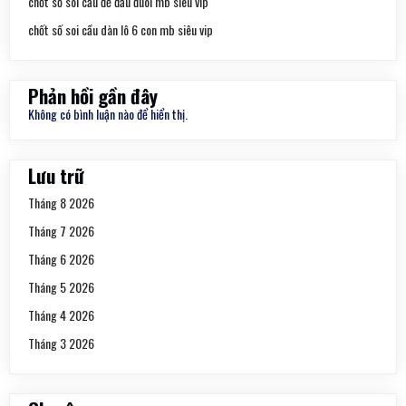
chốt số soi cầu đề đầu đuôi mb siêu vip
chốt số soi cầu dàn lô 6 con mb siêu vip
Phản hồi gần đây
Không có bình luận nào để hiển thị.
Lưu trữ
Tháng 8 2026
Tháng 7 2026
Tháng 6 2026
Tháng 5 2026
Tháng 4 2026
Tháng 3 2026