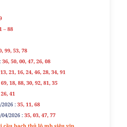
6
9
1 – 88
0, 99, 53, 78
:
36, 50, 00, 47, 26, 08
:
13, 21, 16, 24, 46, 28, 34, 91
 69, 18, 88, 30, 92, 81, 35
:
26, 41
/2026 :
35, 11, 68
/04/2026 :
35, 03, 47, 77
oi cầu bạch thủ lô mb siêu vip