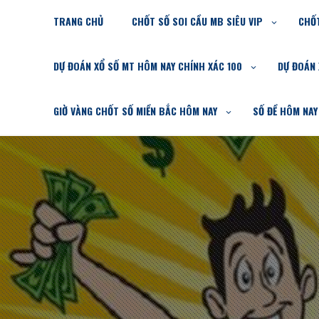
Skip
to
TRANG CHỦ
CHỐT SỐ SOI CẦU MB SIÊU VIP
CHỐT
content
DỰ ĐOÁN XỔ SỐ MT HÔM NAY CHÍNH XÁC 100
DỰ ĐOÁN 
GIỜ VÀNG CHỐT SỐ MIỀN BẮC HÔM NAY
SỐ ĐỀ HÔM NAY