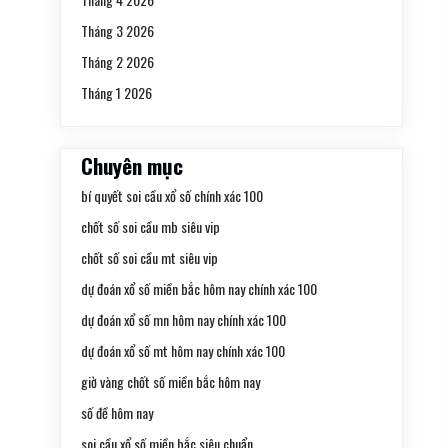
Tháng 3 2026
Tháng 2 2026
Tháng 1 2026
Chuyên mục
bí quyết soi cầu xổ số chính xác 100
chốt số soi cầu mb siêu vip
chốt số soi cầu mt siêu vip
dự đoán xổ số miền bắc hôm nay chính xác 100
dự đoán xổ số mn hôm nay chính xác 100
dự đoán xổ số mt hôm nay chính xác 100
giờ vàng chốt số miền bắc hôm nay
số đề hôm nay
soi cầu xổ số miền bắc siêu chuẩn