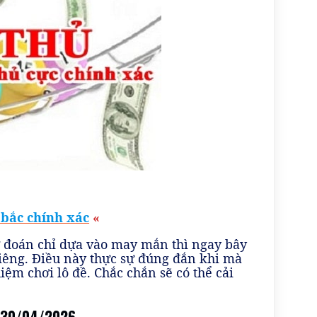
 bắc chính xác
«
ự đoán chỉ dựa vào may mắn thì ngay bây
iêng. Điều này thực sự đúng đắn khi mà
ệm chơi lô đề. Chắc chắn sẽ có thể cải
ày 30/04/2026