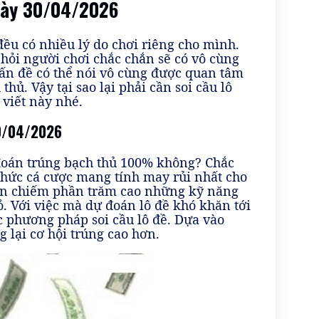
ngày 30/04/2026
 đều có nhiều lý do chơi riêng cho mình.
 hỏi người chơi chắc chắn sẽ có vô cùng
vấn đề có thể nói vô cùng được quan tâm
thủ. Vậy tại sao lại phải cần soi cầu lô
 viết này nhé.
30/04/2026
ự đoán trúng bạch thủ 100% không? Chắc
thức cá cược mang tính may rủi nhất cho
mắn chiếm phần trăm cao những kỹ năng
 Với việc mà dự đoán lô đề khó khăn tới
c phương pháp soi cầu lô đề. Dựa vào
lại cơ hội trúng cao hơn.