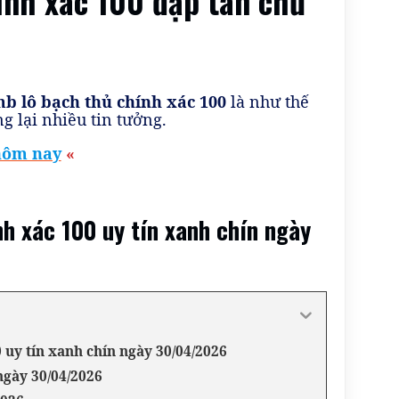
ính xác 100 đập tan chủ
mb lô bạch thủ chính xác 100
là như thế
g lại nhiều tin tưởng.
hôm nay
«
nh xác 100 uy tín xanh chín ngày
 uy tín xanh chín ngày 30/04/2026
ngày 30/04/2026