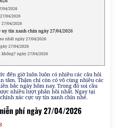
2026
7/04/2026
 27/04/2026
y 27/04/2026
 uy tín xanh chín ngày 27/04/2026
ao nhất ngày 27/04/2026
ngày 27/04/2026
ốt không? ngày 27/04/2026
ớc đến giờ luôn luôn có nhiều các câu hỏi
an tâm. Thậm chí còn có vô cùng nhiều các
 miền bắc ngày hôm nay. Trong đó soi cầu
ược nhiều lượt phản hồi nhất. Ngay tại
 chính xác cực uy tín xanh chín nhé.
 miễn phí ngày 27/04/2026
8