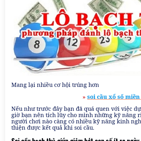
Mang lại nhiều cơ hội trúng hơn
»
soi cầu xổ số miền
Nếu như trước đây bạn đã quá quen với việc d
giờ bạn nên tích lũy cho mình những kỹ năng r
người chơi nào càng có nhiều kỹ năng kinh nghi
thiện được kết quả khi soi cầu.
Soi cầu bạch thủ giúp giảm bớt con số ít ra ng