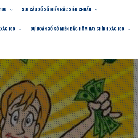
 100
SOI CẦU XỔ SỐ MIỀN BẮC SIÊU CHUẨN
 XÁC 100
DỰ ĐOÁN XỔ SỐ MIỀN BẮC HÔM NAY CHÍNH XÁC 100