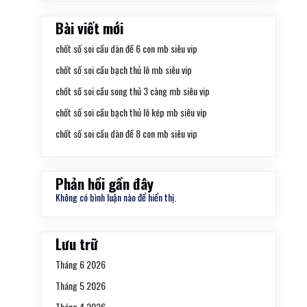
Bài viết mới
chốt số soi cầu dàn đề 6 con mb siêu vip
chốt số soi cầu bạch thủ lô mb siêu vip
chốt số soi cầu song thủ 3 càng mb siêu vip
chốt số soi cầu bạch thủ lô kép mb siêu vip
chốt số soi cầu dàn đề 8 con mb siêu vip
Phản hồi gần đây
Không có bình luận nào để hiển thị.
Lưu trữ
Tháng 6 2026
Tháng 5 2026
Tháng 4 2026