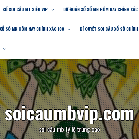
 SỐ SOI CẦU MT SIÊU VIP
DỰ ĐOÁN XỔ SỐ MN HÔM NAY CHÍNH XÁC
XỔ SỐ MN HÔM NAY CHÍNH XÁC 100
BÍ QUYẾT SOI CẦU XỔ SỐ CHÍNH
soicaumbvip.com
soi cầu mb tỷ lệ trúng cao