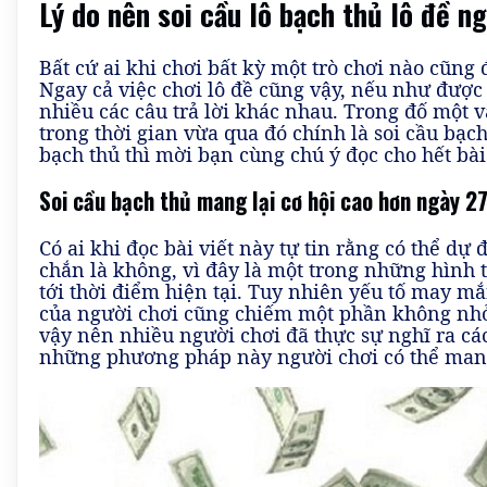
Lý do nên soi cầu lô bạch thủ lô đề 
Bất cứ ai khi chơi bất kỳ một trò chơi nào cũng
Ngay cả việc chơi lô đề cũng vậy, nếu như được
nhiều các câu trả lời khác nhau. Trong đố một 
trong thời gian vừa qua đó chính là soi cầu bạch 
bạch thủ thì mời bạn cùng chú ý đọc cho hết bài
Soi cầu bạch thủ mang lại cơ hội cao hơn ngày 
Có ai khi đọc bài viết này tự tin rằng có thể d
chắn là không, vì đây là một trong những hình 
tới thời điểm hiện tại. Tuy nhiên yếu tố may 
của người chơi cũng chiếm một phần không nhỏ.
vậy nên nhiều người chơi đã thực sự nghĩ ra cá
những phương pháp này người chơi có thể mang 