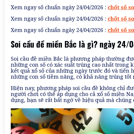
Xem ngay số chuẩn ngày 24/04/2026 :
chốt số s
Xem ngay số chuẩn ngày 24/04/2026 :
chốt số s
Xem ngay số chuẩn ngày 24/04/2026 :
chốt số s
Soi cầu đề miền Bắc là gì? ngày 24/
Soi cầu đề miền Bắc là phương pháp thường đư
những con số có xác suất trúng cao nhất trong k
kết quả xổ số của những ngày trước đó và tiến 
những con số tiềm năng, có khả năng trúng tốt 
Hiện nay, phương pháp soi cầu đề không chỉ đư
người chơi có thể áp dụng cho cả xổ số miền N
dụng, bạn sẽ rất bất ngờ về hiệu quả mà chúng 