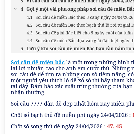
Vì sao cần soi cầu đề miền Bắc? ngày 24/04/202
Gợi ý một vài phương pháp soi cầu đề miền Bắc
Soi cầu đề miền Bắc theo 3 càng ngày 24/04/2026
Soi cầu đề miền Bắc theo bạch thủ lô rơi từ giải
Soi cầu đề giải đặc biệt cho 5 ngày cuối của tuầ
Soi cầu đề miền Bắc dựa vào giải đặc biệt ngày t
Lưu ý khi soi cầu đề miền Bắc bạn cần nắm rõ 
Soi cầu đề miền bắc
là một trong những hình t
lại lợi nhuận cao cho anh em cược thủ. Những n
soi cầu đề để tìm ra những con số tiềm năng, có
một người yêu thích lô đề xổ số thì hãy tham k
tại đây. Đảm bảo xác suất trúng thưởng của bạn
nhận thưởng.
Soi cầu 7777 dàn đề đẹp nhất hôm nay miễn ph
Chốt số bạch thủ đề miễn phí ngày 24/04/2026 :
Chốt số song thủ đề ngày 24/04/2026 :
47, 45