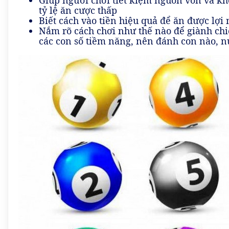
tỷ lệ ăn cược thấp
Biết cách vào tiền hiệu quả để ăn được lợi
Nắm rõ cách chơi như thế nào để giành chi
các con số tiềm năng, nên đánh con nào, n