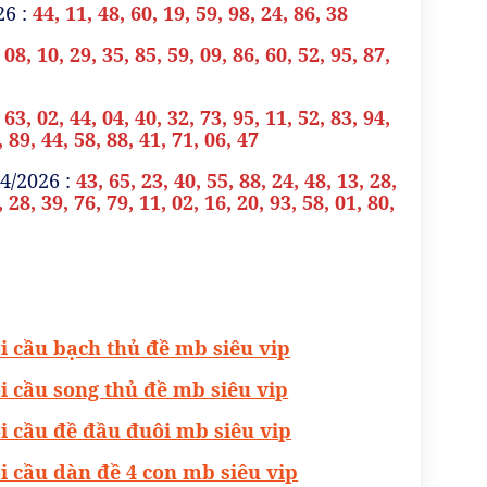
26 :
44, 11, 48, 60, 19, 59, 98, 24, 86, 38
 08, 10, 29, 35, 85, 59, 09, 86, 60, 52, 95, 87,
 63, 02, 44, 04, 40, 32, 73, 95, 11, 52, 83, 94,
, 89, 44, 58, 88, 41, 71, 06, 47
4/2026 :
43, 65, 23, 40, 55, 88, 24, 48, 13, 28,
, 28, 39, 76, 79, 11, 02, 16, 20, 93, 58, 01, 80,
oi cầu bạch thủ đề mb siêu vip
oi cầu song thủ đề mb siêu vip
oi cầu đề đầu đuôi mb siêu vip
oi cầu dàn đề 4 con mb siêu vip