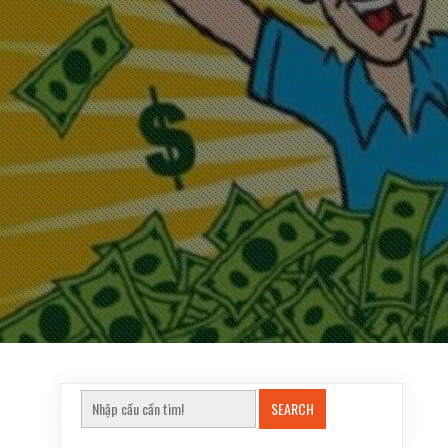
SEARCH