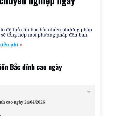
u chuyên nghiệp ngày
 lô đề thủ cần học hỏi nhiều phương pháp
đây sẽ tổng hợp mọi phương pháp đến bạn.
miễn phí
«
iền Bắc đỉnh cao ngày
nh cao ngày 24/04/2026