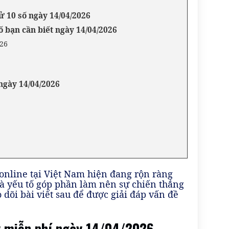
ử 10 số ngày 14/04/2026
ố bạn cần biết ngày 14/04/2026
026
ngày 14/04/2026
 online tại Việt Nam hiện đang rộn ràng
 là yếu tố góp phần làm nên sự chiến thắng
 dõi bài viết sau để được giải đáp vấn đề
y miễn phí ngày 14/04/2026