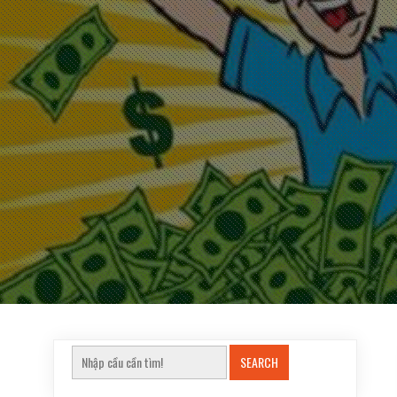
SEARCH