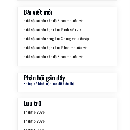
Bài viết mới
chốt số soi cầu dàn đề 6 con mb siêu vip
chốt số soi cầu bạch thủ lô mb siêu vip
chốt số soi cầu song thủ 3 càng mb siêu vip
chốt số soi cầu bạch thủ lô kép mb siêu vip
chốt số soi cầu dàn đề 8 con mb siêu vip
Phản hồi gần đây
Không có bình luận nào để hiển thị.
Lưu trữ
Tháng 6 2026
Tháng 5 2026
Tháng 4 2026