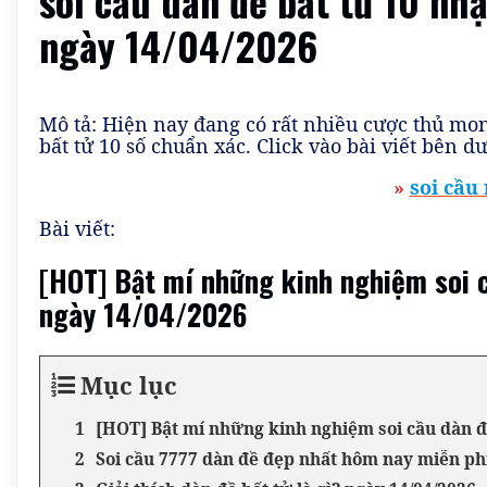
soi cầu dàn đề bất tử 10 nh
ngày 14/04/2026
Mô tả: Hiện nay đang có rất nhiều cược thủ mo
bất tử 10 số chuẩn xác. Click vào bài viết bên d
»
soi cầu
Bài viết:
[HOT] Bật mí những kinh nghiệm soi c
ngày 14/04/2026
Mục lục
[HOT] Bật mí những kinh nghiệm soi cầu dàn đề
Soi cầu 7777 dàn đề đẹp nhất hôm nay miễn ph