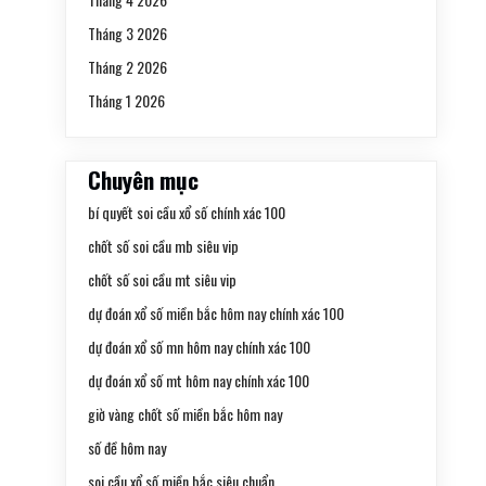
Tháng 3 2026
Tháng 2 2026
Tháng 1 2026
Chuyên mục
bí quyết soi cầu xổ số chính xác 100
chốt số soi cầu mb siêu vip
chốt số soi cầu mt siêu vip
dự đoán xổ số miền bắc hôm nay chính xác 100
dự đoán xổ số mn hôm nay chính xác 100
dự đoán xổ số mt hôm nay chính xác 100
giờ vàng chốt số miền bắc hôm nay
số đề hôm nay
soi cầu xổ số miền bắc siêu chuẩn