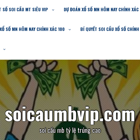
 SỐ SOI CẦU MT SIÊU VIP
DỰ ĐOÁN XỔ SỐ MN HÔM NAY CHÍNH XÁC
XỔ SỐ MN HÔM NAY CHÍNH XÁC 100
BÍ QUYẾT SOI CẦU XỔ SỐ CHÍNH
soicaumbvip.com
soi cầu mb tỷ lệ trúng cao