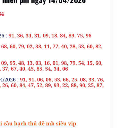
84
26 :
91, 36, 34, 31, 09, 18, 84, 89, 75, 96
 68, 60, 79, 02, 38, 11, 77, 40, 28, 53, 60, 82,
 09, 95, 48, 13, 03, 16, 01, 98, 79, 54, 15, 60,
, 37, 67, 40, 45, 85, 54, 34, 06
4/2026 :
91, 91, 06, 06, 53, 66, 25, 08, 33, 76,
, 26, 60, 84, 47, 52, 89, 93, 22, 88, 90, 25, 87,
oi cầu bạch thủ đề mb siêu vip