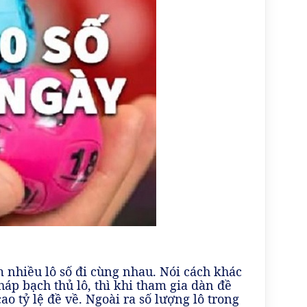
m nhiều lô số đi cùng nhau. Nói cách khác
áp bạch thủ lô, thì khi tham gia dàn đề
o tỷ lệ đề về. Ngoài ra số lượng lô trong