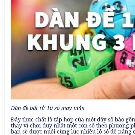
Dàn đề bất tử 10 số may mắn
Đây thực chất là tập hợp của một dãy số bào gồ
thay vì chơi duy nhất một con số theo phương ph
bạn sẽ được nuôi cùng lúc nhiều lô số để nâng ca