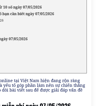
ử 10 số ngày 07/05/2026
ố bạn cần biết ngày 07/05/2026
026
ngày 07/05/2026
 online tại Việt Nam hiện đang rộn ràng
 là yếu tố góp phần làm nên sự chiến thắng
 dõi bài viết sau để được giải đáp vấn đề
y miễn phí ngày 07/05/2026