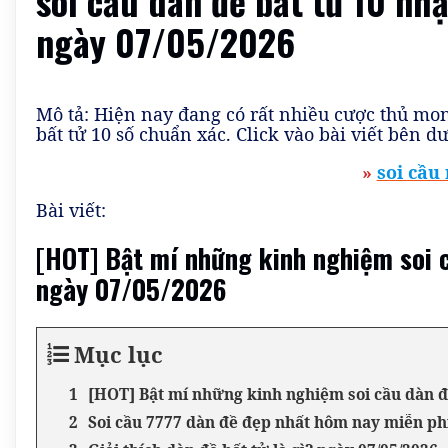
soi cầu dàn đề bất tử 10 nh
ngày 07/05/2026
Mô tả: Hiện nay đang có rất nhiều cược thủ mo
bất tử 10 số chuẩn xác. Click vào bài viết bên d
»
soi cầu
Bài viết:
[HOT] Bật mí những kinh nghiệm soi c
ngày 07/05/2026
Mục lục
[HOT] Bật mí những kinh nghiệm soi cầu dàn đề
Soi cầu 7777 dàn đề đẹp nhất hôm nay miễn ph