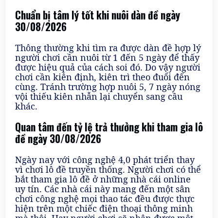
Chuẩn bị tâm lý tốt khi nuôi dàn đề ngày
30/08/2026
Thông thường khi tìm ra được dàn đề hợp lý
người chơi cần nuôi từ 1 đến 5 ngày để thấy
được hiệu quả của cách soi đó. Do vậy người
chơi cần kiên định, kiên trì theo đuổi đến
cùng. Tránh trường hợp nuôi 5, 7 ngày nóng
vội thiếu kiên nhẫn lại chuyển sang cầu
khác.
Quan tâm đến tỷ lệ trả thưởng khi tham gia lô
đề ngày 30/08/2026
Ngày nay với công nghệ 4,0 phát triển thay
vì chơi lô đề truyền thống. Người chơi có thể
bắt tham gia lô đề ở những nhà cái online
uy tín. Các nhà cái này mang đến một sân
chơi công nghệ mọi thao tác đều được thực
hiện trên một chiếc điện thoại thông minh
mà thôi. Hay người chơi sẽ nhận được một