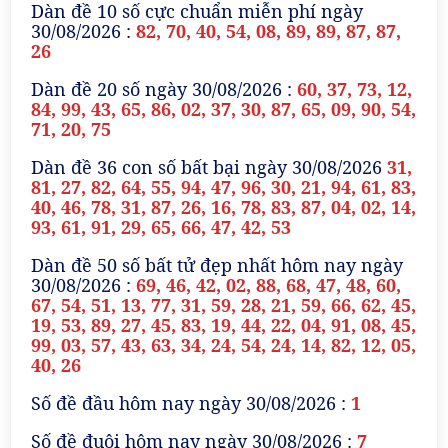
Dàn đề 10 số cực chuẩn miễn phí ngày
30/08/2026 :
82, 70, 40, 54, 08, 89, 89, 87, 87,
26
Dàn đề 20 số ngày 30/08/2026 :
60, 37, 73, 12,
84, 99, 43, 65, 86, 02, 37, 30, 87, 65, 09, 90, 54,
71, 20, 75
Dàn đề 36 con số bất bại ngày 30/08/2026
31,
81, 27, 82, 64, 55, 94, 47, 96, 30, 21, 94, 61, 83,
40, 46, 78, 31, 87, 26, 16, 78, 83, 87, 04, 02, 14,
93, 61, 91, 29, 65, 66, 47, 42, 53
Dàn đề 50 số bất tử đẹp nhất hôm nay ngày
30/08/2026 :
69, 46, 42, 02, 88, 68, 47, 48, 60,
67, 54, 51, 13, 77, 31, 59, 28, 21, 59, 66, 62, 45,
19, 53, 89, 27, 45, 83, 19, 44, 22, 04, 91, 08, 45,
99, 03, 57, 43, 63, 34, 24, 54, 24, 14, 82, 12, 05,
40, 26
Số đề đầu hôm nay ngày 30/08/2026 :
1
Số đề đuôi hôm nay ngày 30/08/2026 :
7