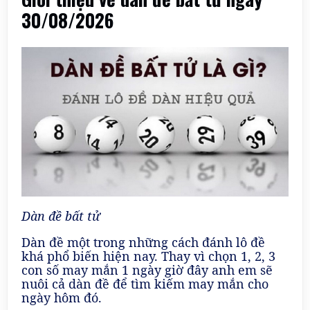
30/08/2026
Dàn đề bất tử
Dàn đề một trong những cách đánh lô đề
khá phổ biến hiện nay. Thay vì chọn 1, 2, 3
con số may mắn 1 ngày giờ đây anh em sẽ
nuôi cả dàn đề để tìm kiếm may mắn cho
ngày hôm đó.