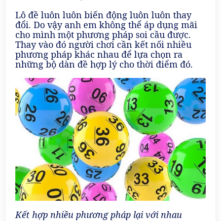
Lô đề luôn luôn biến động luôn luôn thay
đổi. Do vậy anh em không thể áp dụng mãi
cho mình một phương pháp soi cầu được.
Thay vào đó người chơi cần kết nối nhiều
phương pháp khác nhau để lựa chọn ra
những bộ dàn đề hợp lý cho thời điểm đó.
Kết hợp nhiều phương pháp lại với nhau