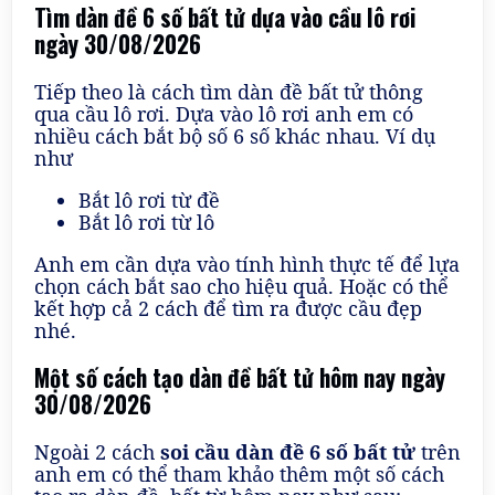
Tìm dàn đề 6 số bất tử dựa vào cầu lô rơi
ngày 30/08/2026
Tiếp theo là cách tìm dàn đề bất tử thông
qua cầu lô rơi. Dựa vào lô rơi anh em có
nhiều cách bắt bộ số 6 số khác nhau. Ví dụ
như
Bắt lô rơi từ đề
Bắt lô rơi từ lô
Anh em cần dựa vào tính hình thực tế để lựa
chọn cách bắt sao cho hiệu quả. Hoặc có thể
kết hợp cả 2 cách để tìm ra được cầu đẹp
nhé.
Một số cách tạo dàn đề bất tử hôm nay ngày
30/08/2026
Ngoài 2 cách
soi cầu dàn đề 6 số bất tử
trên
anh em có thể tham khảo thêm một số cách