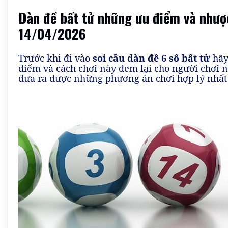
Dàn đề bất tử những ưu điểm và nhượ
14/04/2026
Trước khi đi vào
soi cầu dàn đề 6 số bất tử
hãy
điểm và cách chơi này đem lại cho người chơi n
đưa ra được những phương án chơi hợp lý nhất 