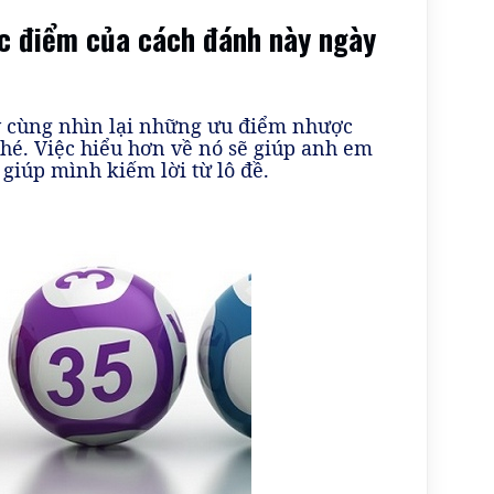
c điểm của cách đánh này ngày
 cùng nhìn lại những ưu điểm nhược
hé. Việc hiểu hơn về nó sẽ giúp anh em
giúp mình kiếm lời từ lô đề.