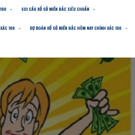
 100
SOI CẦU XỔ SỐ MIỀN BẮC SIÊU CHUẨN
 XÁC 100
DỰ ĐOÁN XỔ SỐ MIỀN BẮC HÔM NAY CHÍNH XÁC 100