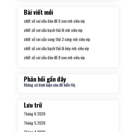
Bài viết mới
chốt số soi cầu dàn đề 6 con mb siêu vip
chốt số soi cầu bạch thủ lô mb siêu vip
chốt số soi cầu song thủ 3 càng mb siêu vip
chốt số soi cầu bạch thủ lô kép mb siêu vip
chốt số soi cầu dàn đề 8 con mb siêu vip
Phản hồi gần đây
Không có bình luận nào để hiển thị.
Lưu trữ
Tháng 6 2026
Tháng 5 2026
Tháng 4 2026