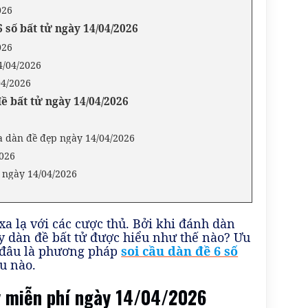
026
 số bất tử ngày 14/04/2026
026
4/04/2026
04/2026
ề bất tử ngày 14/04/2026
ra dàn đề đẹp ngày 14/04/2026
2026
ề ngày 14/04/2026
a lạ với các cược thủ. Bởi khi đánh dàn
ậy dàn đề bất tử được hiểu như thế nào? Ưu
 đâu là phương pháp
soi cầu dàn đề 6 số
ểu nào.
y miễn phí ngày 14/04/2026