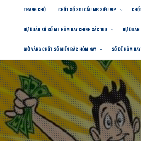
Skip
to
TRANG CHỦ
CHỐT SỐ SOI CẦU MB SIÊU VIP
CHỐT
content
DỰ ĐOÁN XỔ SỐ MT HÔM NAY CHÍNH XÁC 100
DỰ ĐOÁN 
GIỜ VÀNG CHỐT SỐ MIỀN BẮC HÔM NAY
SỐ ĐỀ HÔM NAY