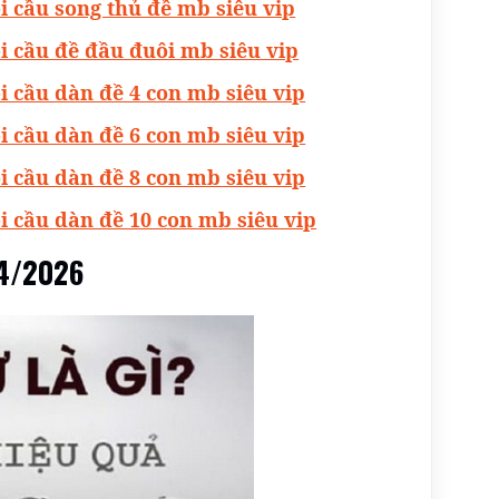
oi cầu song thủ đề mb siêu vip
oi cầu đề đầu đuôi mb siêu vip
oi cầu dàn đề 4 con mb siêu vip
oi cầu dàn đề 6 con mb siêu vip
oi cầu dàn đề 8 con mb siêu vip
oi cầu dàn đề 10 con mb siêu vip
04/2026