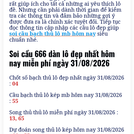
rất giúp ích cho tất cả những ai yêu thích lô
đề. Nhưng cần phải dành thời gian để kiểm
tra các thông tin và đảm bảo những gợi ý
được đưa ra là chính xác tuyệt đối. Tiếp tục
đọc thông tin cập nhập các cầu lô đẹp giúp
soi cầu bạch thủ lô mb hôm nay
siêu
chuẩn nhé.
Soi cầu 666 dàn lô đẹp nhất hôm
nay miễn phí ngày 31/08/2026
Chốt số bạch thủ lô đẹp nhất ngày 31/08/2026
:
04
Cầu bạch thủ lô kép mb hôm nay 31/08/2026
:
55
Song thủ thủ lô miễn phí ngày 31/08/2026 :
13, 65
Dự đoán song thủ lô kép hôm nay 31/08/2026