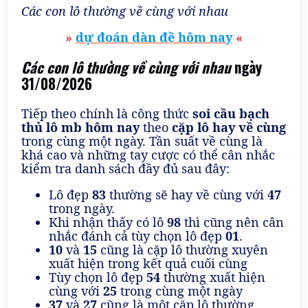
Các con lô thường về cùng với nhau
»
dự đoán dàn đề hôm nay
«
Các con lô thường về cùng với nhau
ngày
31/08/2026
Tiếp theo chính là công thức
soi cầu bạch
thủ lô mb hôm nay
theo
cặp lô hay về cùng
trong cùng một ngày. Tần suất về cùng là
khá cao và những tay cược có thể cân nhắc
kiểm tra danh sách đầy đủ sau đây:
Lô đẹp
83
thường sẽ hay về cùng với
47
trong ngày.
Khi nhận thấy có lô
98
thì cũng nên cân
nhắc đánh cả tùy chọn lô đẹp
01
.
10
và
15
cũng là cặp lô thường xuyên
xuất hiện trong kết quả cuối cùng
Tùy chọn lô đẹp
54
thường xuất hiện
cùng với
25
trong cùng một ngày
37
và
27
cũng là một cặp lô thường