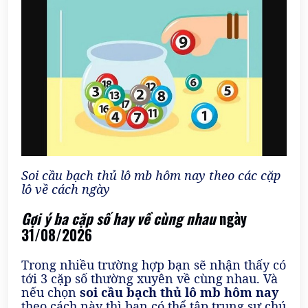
Soi cầu bạch thủ lô mb hôm nay theo các cặp
lô về cách ngày
Gợi ý ba cặp số hay về cùng nhau
ngày
31/08/2026
Trong nhiều trường hợp bạn sẽ nhận thấy có
tới 3 cặp số thường xuyên về cùng nhau. Và
nếu chọn
soi cầu bạch thủ lô mb hôm nay
theo cách này thì bạn có thể tập trung sự chú