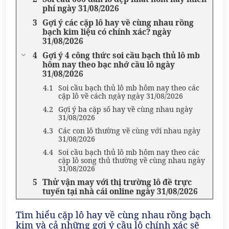
phí ngày 31/08/2026
Gợi ý các cặp lô hay về cùng nhau rồng
bạch kim liệu có chính xác? ngày
31/08/2026
Gợi ý 4 công thức soi cầu bạch thủ lô mb
hôm nay theo bạc nhớ cầu lô ngày
31/08/2026
Soi cầu bạch thủ lô mb hôm nay theo các
cặp lô về cách ngày ngày 31/08/2026
Gợi ý ba cặp số hay về cùng nhau ngày
31/08/2026
Các con lô thường về cùng với nhau ngày
31/08/2026
Soi cầu bạch thủ lô mb hôm nay theo các
cặp lô song thủ thường về cùng nhau ngày
31/08/2026
Thử vận may với thị trường lô đề trực
tuyến tại nhà cái online ngày 31/08/2026
Tìm hiểu cặp lô hay về cùng nhau rồng bạch
kim và cả những gợi ý cầu lô chính xác sẽ