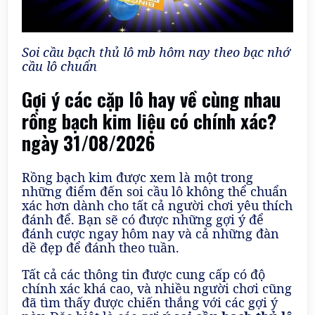
Soi cầu bạch thủ lô mb hôm nay theo bạc nhớ
cầu lô chuẩn
Gợi ý các cặp lô hay về cùng nhau
rồng bạch kim liệu có chính xác?
ngày 31/08/2026
Rồng bạch kim được xem là một trong
những điểm đến soi cầu lô không thể chuẩn
xác hơn dành cho tất cả người chơi yêu thích
đánh để. Bạn sẽ có được những gợi ý để
đánh cược ngay hôm nay và cả những đàn
dề đẹp để đánh theo tuần.
Tất cả các thông tin được cung cấp có độ
chính xác khá cao, và nhiều người chơi cũng
đã tìm thấy được chiến thắng với các gợi ý