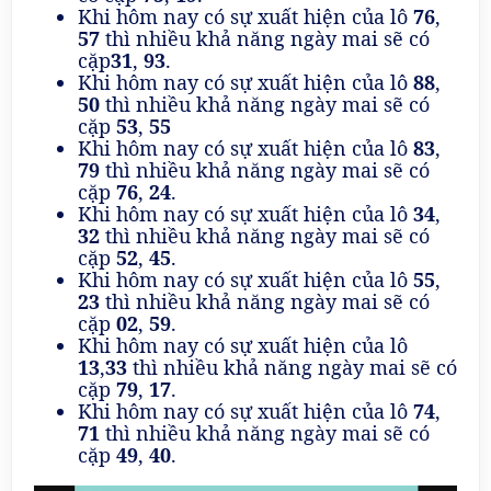
Khi hôm nay có sự xuất hiện của lô
76
,
57
thì nhiều khả năng ngày mai sẽ có
cặp
31
,
93
.
Khi hôm nay có sự xuất hiện của lô
88
,
50
thì nhiều khả năng ngày mai sẽ có
cặp
53
,
55
Khi hôm nay có sự xuất hiện của lô
83
,
79
thì nhiều khả năng ngày mai sẽ có
cặp
76
,
24
.
Khi hôm nay có sự xuất hiện của lô
34
,
32
thì nhiều khả năng ngày mai sẽ có
cặp
52
,
45
.
Khi hôm nay có sự xuất hiện của lô
55
,
23
thì nhiều khả năng ngày mai sẽ có
cặp
02
,
59
.
Khi hôm nay có sự xuất hiện của lô
13
,
33
thì nhiều khả năng ngày mai sẽ có
cặp
79
,
17
.
Khi hôm nay có sự xuất hiện của lô
74
,
71
thì nhiều khả năng ngày mai sẽ có
cặp
49
,
40
.