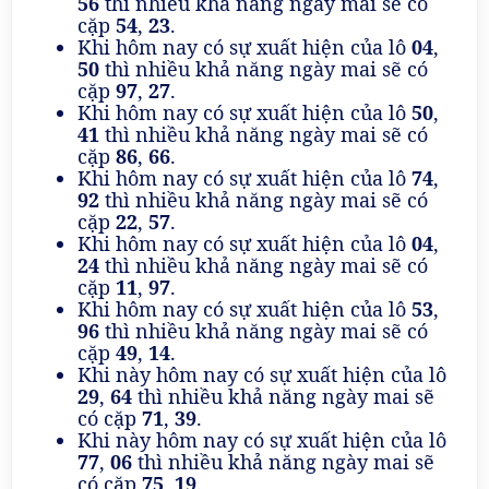
56
thì nhiều khả năng ngày mai sẽ có
cặp
54
,
23
.
Khi hôm nay có sự xuất hiện của lô
04
,
50
thì nhiều khả năng ngày mai sẽ có
cặp
97
,
27
.
Khi hôm nay có sự xuất hiện của lô
50
,
41
thì nhiều khả năng ngày mai sẽ có
cặp
86
,
66
.
Khi hôm nay có sự xuất hiện của lô
74
,
92
thì nhiều khả năng ngày mai sẽ có
cặp
22
,
57
.
Khi hôm nay có sự xuất hiện của lô
04
,
24
thì nhiều khả năng ngày mai sẽ có
cặp
11
,
97
.
Khi hôm nay có sự xuất hiện của lô
53
,
96
thì nhiều khả năng ngày mai sẽ có
cặp
49
,
14
.
Khi này hôm nay có sự xuất hiện của lô
29
,
64
thì nhiều khả năng ngày mai sẽ
có cặp
71
,
39
.
Khi này hôm nay có sự xuất hiện của lô
77
,
06
thì nhiều khả năng ngày mai sẽ
có cặp
75
,
19
.