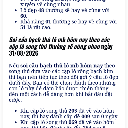
xuyên về cùng nhau
Lô đẹp
48
thường sẽ hay về cùng với
60
.
Khả năng
01
thường sẽ hay về cùng với
51
là rất cao.
Soi cầu bạch thủ lô mb hôm nay theo các
cặp lô song thủ thường về cùng nhau
ngày
31/08/2026
Nếu
soi cầu bạch thủ lô mb hôm nay
theo
song thủ dựa vào các cặp lô rồng bạch kim
thì bạn nên tiếp tục theo dõi gợi ý cầu lô đẹp
dưới đây. Bạn có thể chọn đánh theo những
con lô này để đảm bảo được chiến thắng
đến một cách dễ dàng hơn khi bắt đầu đặt
cược.
Khi cặp lô song thủ
205
đã về vào hôm
nay, thì hãy đánh cặp đề
009
sau 0 ngày.
Khi cặp lô song thủ
069
đã về vào hôm
nay, thì hãy đánh cặp đề
264
sau 8