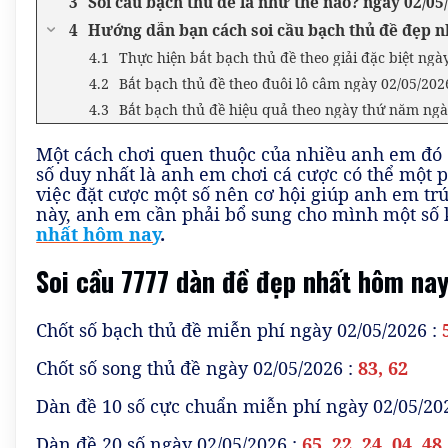
Soi cầu bạch thủ đề là như thế nào? ngày 02/05
Hướng dẫn bạn cách soi cầu bạch thủ đề đẹp n
Thực hiện bắt bạch thủ đề theo giải đặc biệt ngà
Bắt bạch thủ đề theo đuôi lô câm ngày 02/05/202
Bắt bạch thủ đề hiệu quả theo ngày thứ năm ngà
Một cách chơi quen thuộc của nhiều anh em đó c
số duy nhất là anh em chơi cá cược có thể một 
việc đặt cược một số nên cơ hội giúp anh em t
này, anh em cần phải bổ sung cho mình một số
nhất hôm nay
.
Soi cầu 7777 dàn đề đẹp nhất hôm na
Chốt số bạch thủ đề miễn phí ngày 02/05/2026 :
Chốt số song thủ đề ngày 02/05/2026 :
83, 62
Dàn đề 10 số cực chuẩn miễn phí ngày 02/05/20
Dàn đề 20 số ngày 02/05/2026 :
65, 22, 24, 04, 48,