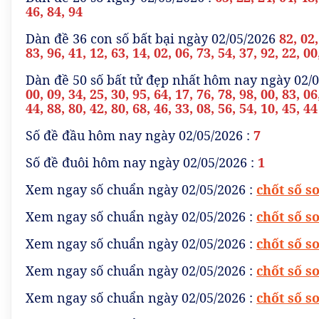
46, 84, 94
Dàn đề 36 con số bất bại ngày 02/05/2026
82, 02,
83, 96, 41, 12, 63, 14, 02, 06, 73, 54, 37, 92, 22, 00
Dàn đề 50 số bất tử đẹp nhất hôm nay ngày 02/0
00, 09, 34, 25, 30, 95, 64, 17, 76, 78, 98, 00, 83, 06
44, 88, 80, 42, 80, 68, 46, 33, 08, 56, 54, 10, 45, 44
Số đề đầu hôm nay ngày 02/05/2026 :
7
Số đề đuôi hôm nay ngày 02/05/2026 :
1
Xem ngay số chuẩn ngày 02/05/2026 :
chốt số s
Xem ngay số chuẩn ngày 02/05/2026 :
chốt số s
Xem ngay số chuẩn ngày 02/05/2026 :
chốt số s
Xem ngay số chuẩn ngày 02/05/2026 :
chốt số s
Xem ngay số chuẩn ngày 02/05/2026 :
chốt số s