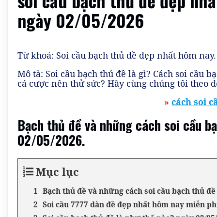
soi cầu bạch thủ đề đẹp nhấ
ngày 02/05/2026
Từ khoá: Soi cầu bạch thủ đề đẹp nhất hôm nay.
Mô tả: Soi cầu bạch thủ đề là gì? Cách soi cầu
cá cược nên thử sức? Hãy cùng chúng tôi theo dõ
»
cách soi 
Bạch thủ đề và những cách soi cầu b
02/05/2026.
Mục lục
Bạch thủ đề và những cách soi cầu bạch thủ đề
Soi cầu 7777 dàn đề đẹp nhất hôm nay miễn ph