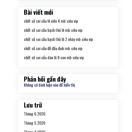
Bài viết mới
chốt số soi cầu lô xiên 4 mb siêu vip
chốt số soi cầu bạch thủ lô mb siêu vip
chốt số soi cầu bạch thủ lô 2 nháy mb siêu vip
chốt số soi cầu đề đầu đuôi mb siêu vip
chốt số soi cầu dàn lô 8 con mb siêu vip
Phản hồi gần đây
Không có bình luận nào để hiển thị.
Lưu trữ
Tháng 6 2026
Tháng 5 2026
Tháng 4 2026