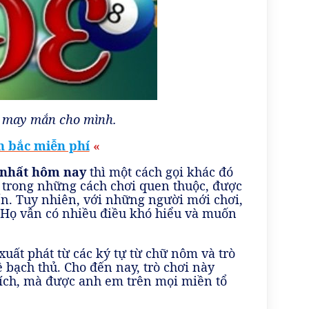
số may mắn cho mình.
n bắc miễn phí
«
p nhất hôm nay
thì một cách gọi khác đó
ột trong những cách chơi quen thuộc, được
n. Tuy nhiên, với những người mới chơi,
. Họ vẫn có nhiều điều khó hiểu và muốn
xuất phát từ các ký tự từ chữ nôm và trò
 bạch thủ. Cho đến nay, trò chơi này
ích, mà được anh em trên mọi miền tổ