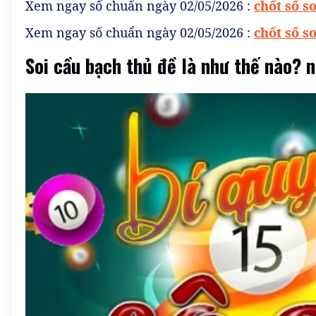
Xem ngay số chuẩn ngày 02/05/2026 :
chốt số s
Xem ngay số chuẩn ngày 02/05/2026 :
chốt số s
Soi cầu bạch thủ đề là như thế nào?