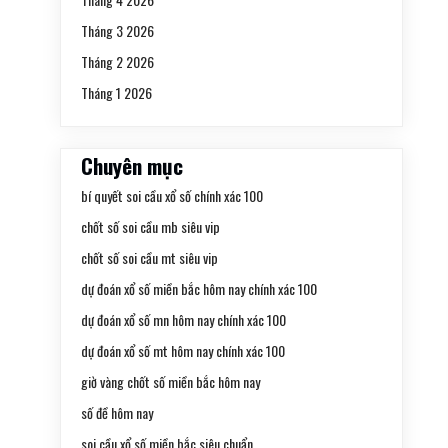
Tháng 3 2026
Tháng 2 2026
Tháng 1 2026
Chuyên mục
bí quyết soi cầu xổ số chính xác 100
chốt số soi cầu mb siêu vip
chốt số soi cầu mt siêu vip
dự đoán xổ số miền bắc hôm nay chính xác 100
dự đoán xổ số mn hôm nay chính xác 100
dự đoán xổ số mt hôm nay chính xác 100
giờ vàng chốt số miền bắc hôm nay
số đề hôm nay
soi cầu xổ số miền bắc siêu chuẩn