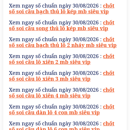
Xem ngay số chuẩn ngày 30/08/2026 :
chốt
số soi cầu bạch thủ lô kép mb siêu vip
Xem ngay số chuẩn ngày 30/08/2026 :
chốt
số soi cầu song thủ lô kép mb siêu vip
Xem ngay số chuẩn ngày 30/08/2026 :
chốt
số soi cầu bạch thủ lô 2 nháy mb siêu vip
Xem ngay số chuẩn ngày 30/08/2026 :
chốt
số soi cầu lô xiên 2 mb siêu vip
Xem ngay số chuẩn ngày 30/08/2026 :
chốt
số soi cầu lô xiên 3 mb siêu vip
Xem ngay số chuẩn ngày 30/08/2026 :
chốt
số soi cầu lô xiên 4 mb siêu vip
Xem ngay số chuẩn ngày 30/08/2026 :
chốt
số soi cầu dàn lô 4 con mb siêu vip
Xem ngay số chuẩn ngày 30/08/2026 :
chốt
số soi cầu dàn lô 6 con mb siêu vip