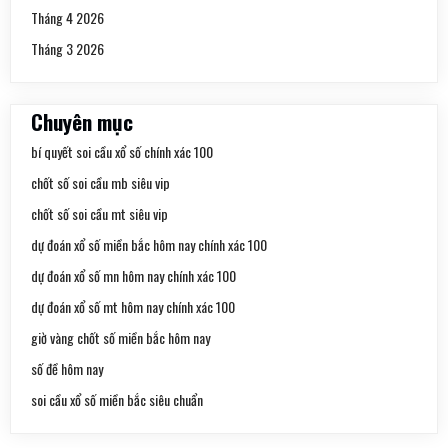
Tháng 4 2026
Tháng 3 2026
Chuyên mục
bí quyết soi cầu xổ số chính xác 100
chốt số soi cầu mb siêu vip
chốt số soi cầu mt siêu vip
dự đoán xổ số miền bắc hôm nay chính xác 100
dự đoán xổ số mn hôm nay chính xác 100
dự đoán xổ số mt hôm nay chính xác 100
giờ vàng chốt số miền bắc hôm nay
số đề hôm nay
soi cầu xổ số miền bắc siêu chuẩn