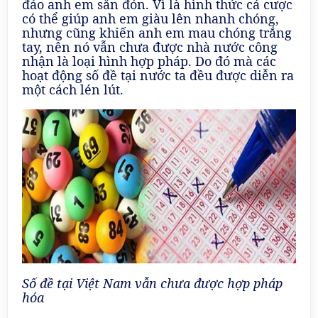
đảo anh em săn đón. Vì là hình thức cá cược
có thể giúp anh em giàu lên nhanh chóng,
nhưng cũng khiến anh em mau chóng trắng
tay, nên nó vẫn chưa được nhà nước công
nhận là loại hình hợp pháp. Do đó mà các
hoạt động số đề tại nước ta đều được diễn ra
một cách lén lút.
Số đề tại Việt Nam vẫn chưa được hợp pháp
hóa