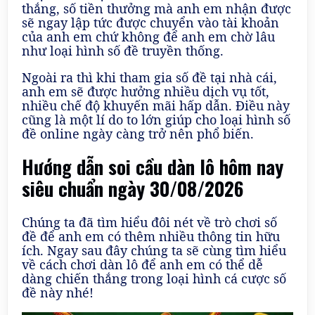
thắng, số tiền thưởng mà anh em nhận được
sẽ ngay lập tức được chuyển vào tài khoản
của anh em chứ không để anh em chờ lâu
như loại hình số đề truyền thống.
Ngoài ra thì khi tham gia số đề tại nhà cái,
anh em sẽ được hưởng nhiều dịch vụ tốt,
nhiều chế độ khuyến mãi hấp dẫn. Điều này
cũng là một lí do to lớn giúp cho loại hình số
đề online ngày càng trở nên phổ biến.
Hướng dẫn soi cầu dàn lô hôm nay
siêu chuẩn ngày 30/08/2026
Chúng ta đã tìm hiểu đôi nét về trò chơi số
đề để anh em có thêm nhiều thông tin hữu
ích. Ngay sau đây chúng ta sẽ cùng tìm hiểu
về cách chơi dàn lô để anh em có thể dễ
dàng chiến thắng trong loại hình cá cược số
đề này nhé!