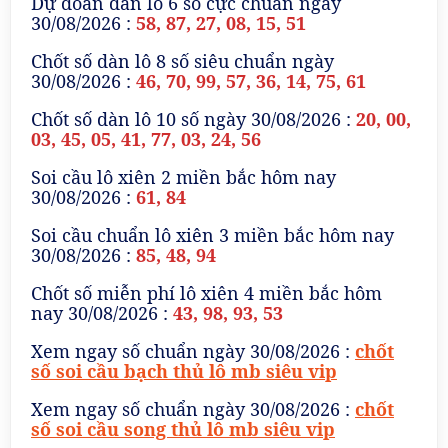
Dự đoán dàn lô 6 số cực chuẩn ngày
30/08/2026 :
58, 87, 27, 08, 15, 51
Chốt số dàn lô 8 số siêu chuẩn ngày
30/08/2026 :
46, 70, 99, 57, 36, 14, 75, 61
Chốt số dàn lô 10 số ngày 30/08/2026 :
20, 00,
03, 45, 05, 41, 77, 03, 24, 56
Soi cầu lô xiên 2 miền bắc hôm nay
30/08/2026 :
61, 84
Soi cầu chuẩn lô xiên 3 miền bắc hôm nay
30/08/2026 :
85, 48, 94
Chốt số miễn phí lô xiên 4 miền bắc hôm
nay 30/08/2026 :
43, 98, 93, 53
Xem ngay số chuẩn ngày 30/08/2026 :
chốt
số soi cầu bạch thủ lô mb siêu vip
Xem ngay số chuẩn ngày 30/08/2026 :
chốt
số soi cầu song thủ lô mb siêu vip