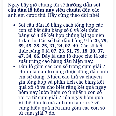
Ngay bây giờ chúng tôi sẽ
hướng dẫn soi
cầu dàn lô hôm nay siêu chuẩn
đến các
anh em cược thủ. Hãy cùng theo dõi nhé!
Soi cầu dàn lô bằng cách tổng hợp các
con số bắt đầu bằng số 0 và kết thúc
bằng số 4 để kết hợp chúng lại tạo nên
1 dàn lô. Các số bắt đầu bằng 9 là
20, 79,
69, 49, 28, 25, 31, 24, 02, 49
. Các số kết
thúc bằng 0 là
07, 23, 51, 79, 18, 10, 37,
47, 34, 06
. Đây là dàn lô được cho là xác
suất trúng cao hàng đầu hiện nay.
Dàn lô gồm các con số trong cụm giải 7
chính là dàn lô cũng được đông đảo anh
em sử dụng. Nhiều cao thủ và chuyên
gia tổng hợp và phân tích các bảng kết
quả xổ số và cho biết rằng kết quả ngày
hôm nay luôn luôn có ít nhất 1 con số
rơi ra từ cụm giải 7 của ngày hôm qua.
Vì thế dàn lô mà anh em tạo ra sẽ vô
cùng hiệu quả nếu như gồm các con số
từ cụm giải 7 đó.