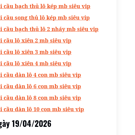
oi cầu bạch thủ lô kép mb siêu vip
oi cầu song thủ lô kép mb siêu vip
oi cầu bạch thủ lô 2 nháy mb siêu vip
oi cầu lô xiên 2 mb siêu vip
oi cầu lô xiên 3 mb siêu vip
oi cầu lô xiên 4 mb siêu vip
oi cầu dàn lô 4 con mb siêu vip
oi cầu dàn lô 6 con mb siêu vip
oi cầu dàn lô 8 con mb siêu vip
oi cầu dàn lô 10 con mb siêu vip
ngày 19/04/2026