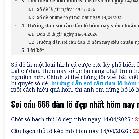
Tìm hiểu về loại hình cá cược số đề ngày 14/04
Số đề là gì? ngày 14/04/2026
Số đề online có gì nổi bật ngày 14/04/2026
Hướng dẫn soi cầu dàn lô hôm nay siêu chuẩn 
Dàn lô là gì? ngày 14/04/2026
Hướng dẫn soi cầu dàn lô hôm nay siêu chuẩn n
Lời kết
Số đề là một loại hình cá cược cực kỳ phổ biến 
bất cứ đâu. Hiện nay số đề lại càng phát triển 
nghiệm hơn. Chính vì thế chúng tôi viết bài vi
bí quyết số đề,
hướng dẫn soi cầu dàn lô hôm 
một cách hiệu quả hơn, thì anh em đừng bỏ lỡ b
Soi cầu 666 dàn lô đẹp nhất hôm nay
Chốt số bạch thủ lô đẹp nhất ngày 14/04/2026 :
2
Cầu bạch thủ lô kép mb hôm nay 14/04/2026 :
2