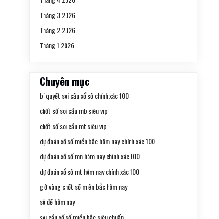
Tháng 3 2026
Tháng 2 2026
Tháng 1 2026
Chuyên mục
bí quyết soi cầu xổ số chính xác 100
chốt số soi cầu mb siêu vip
chốt số soi cầu mt siêu vip
dự đoán xổ số miền bắc hôm nay chính xác 100
dự đoán xổ số mn hôm nay chính xác 100
dự đoán xổ số mt hôm nay chính xác 100
giờ vàng chốt số miền bắc hôm nay
số đề hôm nay
soi cầu xổ số miền bắc siêu chuẩn