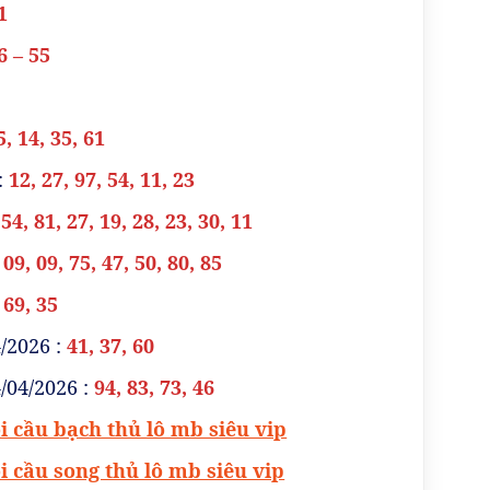
1
6 – 55
5, 14, 35, 61
:
12, 27, 97, 54, 11, 23
:
54, 81, 27, 19, 28, 23, 30, 11
 09, 09, 75, 47, 50, 80, 85
:
69, 35
/2026 :
41, 37, 60
/04/2026 :
94, 83, 73, 46
oi cầu bạch thủ lô mb siêu vip
oi cầu song thủ lô mb siêu vip