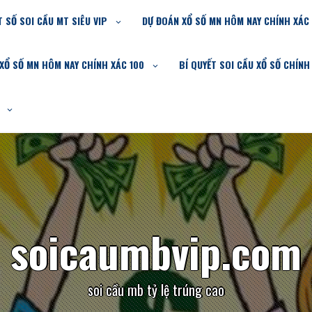
 SỐ SOI CẦU MT SIÊU VIP
DỰ ĐOÁN XỔ SỐ MN HÔM NAY CHÍNH XÁC
XỔ SỐ MN HÔM NAY CHÍNH XÁC 100
BÍ QUYẾT SOI CẦU XỔ SỐ CHÍNH
soicaumbvip.com
soi cầu mb tỷ lệ trúng cao