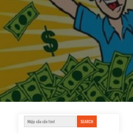
SEARCH