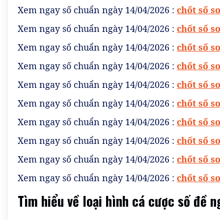
Xem ngay số chuẩn ngày 14/04/2026 :
chốt số s
Xem ngay số chuẩn ngày 14/04/2026 :
chốt số s
Xem ngay số chuẩn ngày 14/04/2026 :
chốt số s
Xem ngay số chuẩn ngày 14/04/2026 :
chốt số s
Xem ngay số chuẩn ngày 14/04/2026 :
chốt số s
Xem ngay số chuẩn ngày 14/04/2026 :
chốt số s
Xem ngay số chuẩn ngày 14/04/2026 :
chốt số s
Xem ngay số chuẩn ngày 14/04/2026 :
chốt số s
Xem ngay số chuẩn ngày 14/04/2026 :
chốt số s
Xem ngay số chuẩn ngày 14/04/2026 :
chốt số s
Tìm hiểu về loại hình cá cược số đề 