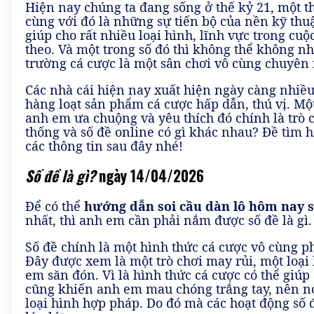
Hiện nay chúng ta đang sống ở thế kỷ 21, một t
cùng với đó là những sự tiến bộ của nền kỹ thu
giúp cho rất nhiều loại hình, lĩnh vực trong cu
theo. Và một trong số đó thì không thể không nh
trường cá cược là một sân chơi vô cùng chuyên 
Các nhà cái hiện nay xuất hiện ngày càng nhi
hàng loạt sản phẩm cá cược hấp dẫn, thú vị. Mộ
anh em ưa chuộng và yêu thích đó chính là trò ch
thống và số đề online có gì khác nhau? Đề tìm h
các thông tin sau đây nhé!
Số đề là gì?
ngày 14/04/2026
Để có thể
hướng dẫn soi cầu dàn lô hôm nay 
nhất, thì anh em cần phải nắm được số đề là gì.
Số đề chính là một hình thức cá cược vô cùng ph
Đây được xem là một trò chơi may rủi, một loạ
em săn đón. Vì là hình thức cá cược có thể gi
cũng khiến anh em mau chóng trắng tay, nên n
loại hình hợp pháp. Do đó mà các hoạt động số 