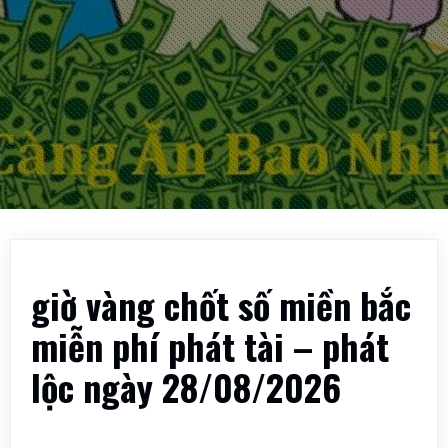
giờ vàng chốt số miền bắc
miễn phí phát tài – phát
lộc ngày 28/08/2026