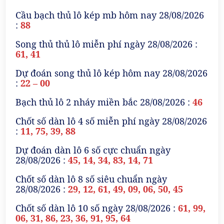
Cầu bạch thủ lô kép mb hôm nay 28/08/2026
:
88
Song thủ thủ lô miễn phí ngày 28/08/2026 :
61, 41
Dự đoán song thủ lô kép hôm nay 28/08/2026
:
22 – 00
Bạch thủ lô 2 nháy miền bắc 28/08/2026 :
46
Chốt số dàn lô 4 số miễn phí ngày 28/08/2026
:
11, 75, 39, 88
Dự đoán dàn lô 6 số cực chuẩn ngày
28/08/2026 :
45, 14, 34, 83, 14, 71
Chốt số dàn lô 8 số siêu chuẩn ngày
28/08/2026 :
29, 12, 61, 49, 09, 06, 50, 45
Chốt số dàn lô 10 số ngày 28/08/2026 :
61, 99,
06, 31, 86, 23, 36, 91, 95, 64