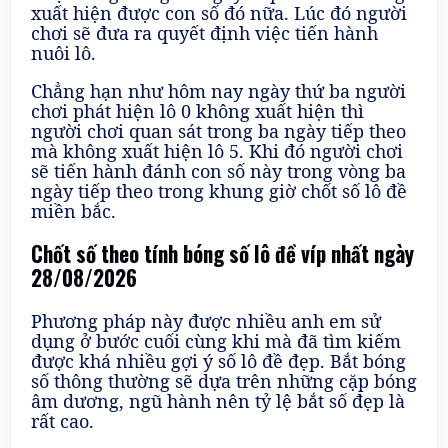
xuất hiện được con số đó nữa. Lúc đó người
chơi sẽ đưa ra quyết định việc tiến hành
nuôi lô.
Chẳng hạn như hôm nay ngày thứ ba người
chơi phát hiện lô 0 không xuất hiện thì
người chơi quan sát trong ba ngày tiếp theo
mà không xuất hiện lô 5. Khi đó người chơi
sẽ tiến hành đánh con số này trong vòng ba
ngày tiếp theo trong khung giờ chốt số lô đề
miền bắc.
Chốt số theo tính bóng số lô đề
víp nhất ngày
28/08/2026
Phương pháp này được nhiều anh em sử
dụng ở bước cuối cùng khi mà đã tìm kiếm
được khá nhiều gợi ý số lô đề đẹp. Bắt bóng
số thông thường sẽ dựa trên những cặp bóng
âm dương, ngũ hành nên tỷ lệ bắt số đẹp là
rất cao.