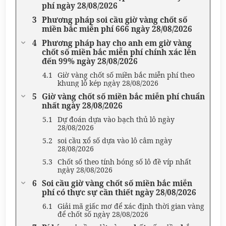
phí ngày 28/08/2026
Phương pháp soi cầu giờ vàng chốt số
miền bắc miễn phí 666 ngày 28/08/2026
Phương pháp hay cho anh em giờ vàng
chốt số miền bắc miễn phí chính xác lên
đến 99% ngày 28/08/2026
Giờ vàng chốt số miền bắc miễn phí theo
khung lô kép ngày 28/08/2026
Giờ vàng chốt số miền bắc miễn phí chuẩn
nhất ngày 28/08/2026
Dự đoán dựa vào bạch thủ lô ngày
28/08/2026
soi cầu xổ số dựa vào lô câm ngày
28/08/2026
Chốt số theo tính bóng số lô đề víp nhất
ngày 28/08/2026
Soi cầu giờ vàng chốt số miền bắc miễn
phí có thực sự cần thiết ngày 28/08/2026
Giải mã giấc mơ để xác định thời gian vàng
để chốt số ngày 28/08/2026