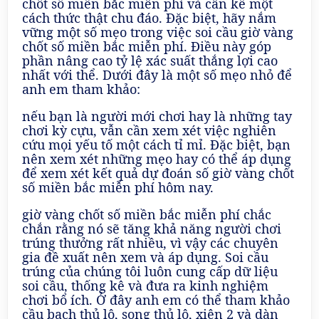
chốt số miền bắc miễn phí và cân kể một
cách thức thật chu đáo. Đặc biệt, hãy nắm
vững một số mẹo trong việc soi cầu giờ vàng
chốt số miền bắc miễn phí. Điều này góp
phần nâng cao tỷ lệ xác suất thắng lợi cao
nhất với thể. Dưới đây là một số mẹo nhỏ để
anh em tham khảo:
nếu bạn là người mới chơi hay là những tay
chơi kỳ cựu, vẫn cần xem xét việc nghiên
cứu mọi yếu tố một cách tỉ mỉ. Đặc biệt, bạn
nên xem xét những mẹo hay có thể áp dụng
để xem xét kết quả dự đoán số giờ vàng chốt
số miền bắc miễn phí hôm nay.
giờ vàng chốt số miền bắc miễn phí chắc
chắn rằng nó sẽ tăng khả năng người chơi
trúng thưởng rất nhiều, vì vậy các chuyên
gia đề xuất nên xem và áp dụng. Soi cầu
trúng của chúng tôi luôn cung cấp dữ liệu
soi cầu, thống kê và đưa ra kinh nghiệm
chơi bổ ích. Ở đây anh em có thể tham khảo
cầu bạch thủ lô, song thủ lô, xiên 2 và dàn