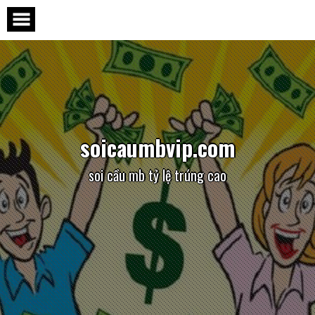
Skip
to
content
soicaumbvip.com
soi cầu mb tỷ lệ trúng cao