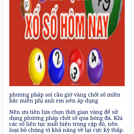
phương pháp soi cầu giờ vàng chốt số miền
bắc miễn phí anh em nên áp dụng
Nên ưu tiên lựa chọn thời gian vàng để sử
dụng phương pháp chốt số qua bóng đá. Khi
các số liên tục xuất hiện trong cặp đó, nên
loại bỏ chúng vì khả năng về lại cực kỳ thấp.