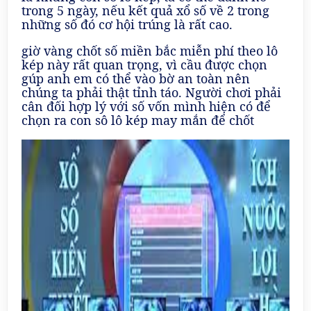
trong 5 ngày, nếu kết quả xổ số về 2 trong
những số đó cơ hội trúng là rất cao.
giờ vàng chốt số miền bắc miễn phí theo lô
kép này rất quan trọng, vì cầu được chọn
gúp anh em có thể vào bờ an toàn nên
chúng ta phải thật tỉnh táo. Người chơi phải
cân đối hợp lý với số vốn mình hiện có để
chọn ra con sô lô kép may mắn để chốt