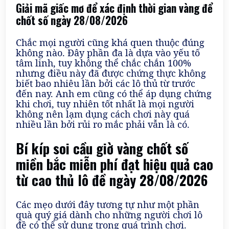
Giải mã giấc mơ để xác định thời gian vàng để
chốt số ngày 28/08/2026
Chắc mọi người cũng khá quen thuộc đúng
không nào. Đây phần đa là dựa vào yếu tố
tâm linh, tuy không thể chắc chắn 100%
nhưng điều này đã được chứng thực không
biết bao nhiêu lần bởi các lô thủ từ trước
đến nay. Anh em cũng có thể áp dụng chứng
khi chơi, tuy nhiên tốt nhất là mọi người
không nên lạm dụng cách chơi này quá
nhiều lần bởi rủi ro mắc phải vẫn là có.
Bí kíp soi cầu giờ vàng chốt số
miền bắc miễn phí đạt hiệu quả cao
từ cao thủ lô đề ngày 28/08/2026
Các mẹo dưới đây tương tự như một phần
quà quý giá dành cho những người chơi lô
đề có thể sử dụng trong quá trình chơi.