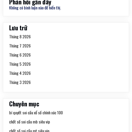
Phản hồi gần đây
Không có bình luận nào để hiển thị.
Lưu trữ
Tháng 8 2026
Tháng 7 2026
Tháng 6 2026
Tháng 5 2026
Tháng 4 2026
Tháng 3 2026
Chuyên mục
bí quyết soi cầu xổ số chính xác 100
chốt số soi cầu mb siêu vip
chốt số soi cầu mt siêu vip