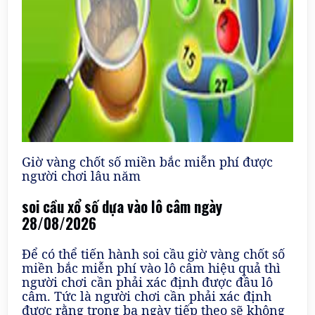
Giờ vàng chốt số miền bắc miễn phí được
người chơi lâu năm
soi cầu xổ số
dựa vào lô câm ngày
28/08/2026
Để có thể tiến hành soi cầu giờ vàng chốt số
miền bắc miễn phí vào lô câm hiệu quả thì
người chơi cần phải xác định được đầu lô
câm. Tức là người chơi cần phải xác định
được rằng trong ba ngày tiếp theo sẽ không