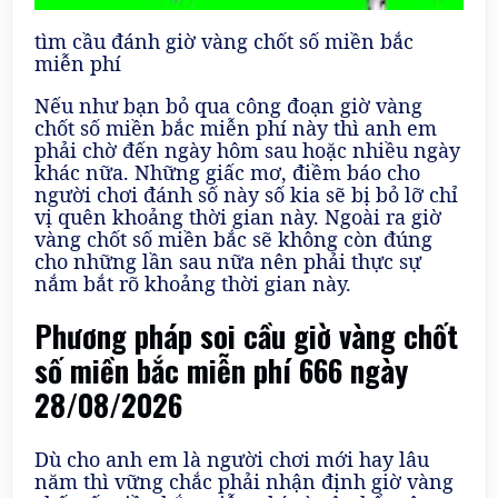
tìm cầu đánh giờ vàng chốt số miền bắc
miễn phí
Nếu như bạn bỏ qua công đoạn giờ vàng
chốt số miền bắc miễn phí này thì anh em
phải chờ đến ngày hôm sau hoặc nhiều ngày
khác nữa. Những giấc mơ, điềm báo cho
người chơi đánh số này số kia sẽ bị bỏ lỡ chỉ
vị quên khoảng thời gian này. Ngoài ra giờ
vàng chốt số miền bắc sẽ không còn đúng
cho những lần sau nữa nên phải thực sự
nắm bắt rõ khoảng thời gian này.
Phương pháp soi cầu giờ vàng chốt
số miền bắc miễn phí 666 ngày
28/08/2026
Dù cho anh em là người chơi mới hay lâu
năm thì vững chắc phải nhận định giờ vàng