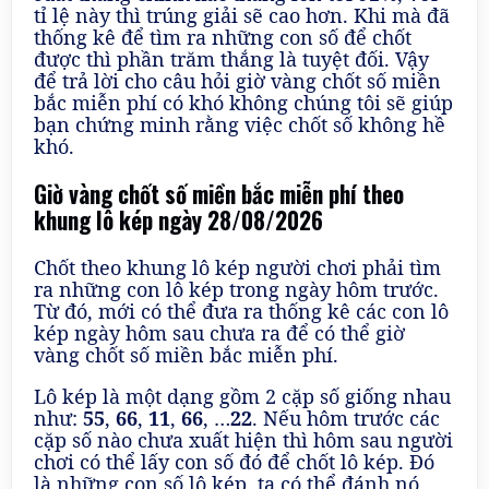
tỉ lệ này thì trúng giải sẽ cao hơn. Khi mà đã
thống kê để tìm ra những con số để chốt
được thì phần trăm thắng là tuyệt đối. Vậy
để trả lời cho câu hỏi giờ vàng chốt số miền
bắc miễn phí có khó không chúng tôi sẽ giúp
bạn chứng minh rằng việc chốt số không hề
khó.
Giờ vàng chốt số miền bắc miễn phí theo
khung lô kép ngày 28/08/2026
Chốt theo khung lô kép người chơi phải tìm
ra những con lô kép trong ngày hôm trước.
Từ đó, mới có thể đưa ra thống kê các con lô
kép ngày hôm sau chưa ra để có thể giờ
vàng chốt số miền bắc miễn phí.
Lô kép là một dạng gồm 2 cặp số giống nhau
như:
55
,
66
,
11
,
66
, …
22
. Nếu hôm trước các
cặp số nào chưa xuất hiện thì hôm sau người
chơi có thể lấy con số đó để chốt lô kép. Đó
là những con số lô kép, ta có thể đánh nó