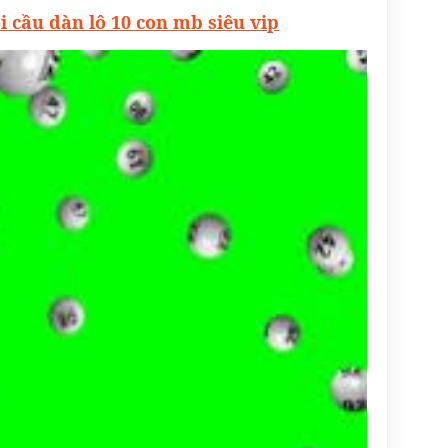
oi cầu dàn lô 10 con mb siêu vip