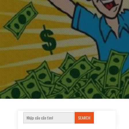
SEARCH