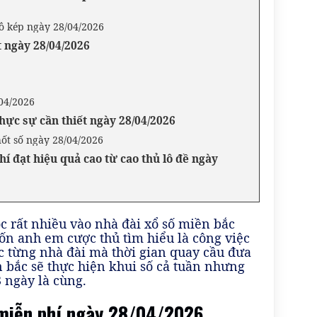
lô kép ngày 28/04/2026
 ngày 28/04/2026
/04/2026
thực sự cần thiết ngày 28/04/2026
hốt số ngày 28/04/2026
hí đạt hiệu quả cao từ cao thủ lô đề ngày
c rất nhiều vào nhà đài xổ số miền bắc
n anh em cược thủ tìm hiểu là công việc
c từng nhà đài mà thời gian quay cầu đưa
n bắc sẽ thực hiện khui số cả tuần nhưng
 ngày là cùng.
 miễn phí ngày 28/04/2026