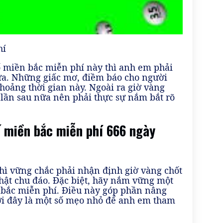
hí
 miền bắc miễn phí này thì anh em phải
a. Những giấc mơ, điềm báo cho người
khoảng thời gian này. Ngoài ra giờ vàng
lần sau nữa nên phải thực sự nắm bắt rõ
ố miền bắc miễn phí 666 ngày
hì vững chắc phải nhận định giờ vàng chốt
hật chu đáo. Đặc biệt, hãy nắm vững một
n bắc miễn phí. Điều này góp phần nâng
Dưới đây là một số mẹo nhỏ để anh em tham