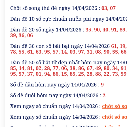
Chốt số song thủ đề ngày 14/04/2026 :
03, 07
Dàn đề 10 số cực chuẩn miễn phí ngày 14/04/20
Dàn đề 20 số ngày 14/04/2026 :
35, 90, 40, 91, 89,
39, 36, 06
Dàn đề 36 con số bất bại ngày 14/04/2026
61, 19,
78, 55, 61, 63, 95, 57, 14, 03, 97, 31, 08, 90, 55, 66
Dàn đề 50 số bất tử đẹp nhất hôm nay ngày 14/0
85, 14, 81, 02, 28, 77, 06, 38, 86, 67, 49, 80, 34, 91
95, 57, 37, 01, 94, 86, 15, 85, 25, 28, 88, 22, 73, 59
Số đề đầu hôm nay ngày 14/04/2026 :
9
Số đề đuôi hôm nay ngày 14/04/2026 :
2
Xem ngay số chuẩn ngày 14/04/2026 :
chốt số s
Xem ngay số chuẩn ngày 14/04/2026 :
chốt số s