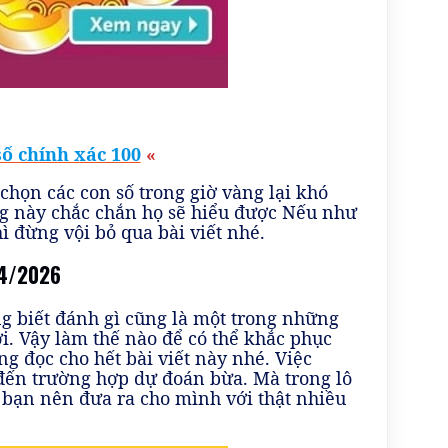
số chính xác 100
«
a chọn các con số trong giờ vàng lại khó
ng này chắc chắn họ sẽ hiểu được Nếu như
ì đừng vội bỏ qua bài viết nhé.
04/2026
ng biết đánh gì cũng là một trong những
i. Vậy làm thế nào để có thể khắc phục
ng đọc cho hết bài viết này nhé. Việc
đến trường hợp dự đoán bừa. Mà trong lô
y bạn nên đưa ra cho mình với thật nhiều