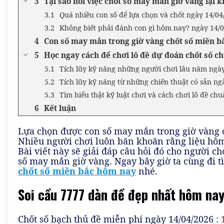
Tại sao nói việc chốt số may mắn giờ vàng lại 
Quá nhiều con số để lựa chọn và chốt ngày 14/04
Không biết phải đánh con gì hôm nay? ngày 14/
Con số may mắn trong giờ vàng chốt số miền b
Học ngay cách để chơi lô đề dự đoán chốt số c
Tích lũy kỹ năng những người chơi lâu năm ngà
Tích lũy kỹ năng từ những chiến thuật có sẵn ng
Tìm hiểu thật kỹ luật chơi và cách chơi lô đề ch
Kết luận
Lựa chọn được con số may mắn trong giờ vàng c
Nhiều người chơi luôn băn khoăn rằng liệu hôm
Bài viết này sẽ giải đáp câu hỏi đó cho người 
số may mắn giờ vàng. Ngay bây giờ ta cùng đi 
chốt số miền bắc hôm nay
nhé.
Soi cầu 7777 dàn đề đẹp nhất hôm na
Chốt số bạch thủ đề miễn phí ngày 14/04/2026 :