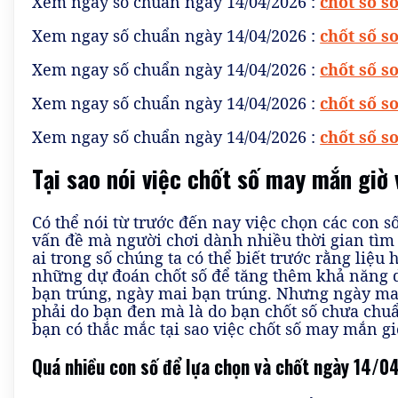
Xem ngay số chuẩn ngày 14/04/2026 :
chốt số s
Xem ngay số chuẩn ngày 14/04/2026 :
chốt số s
Xem ngay số chuẩn ngày 14/04/2026 :
chốt số s
Xem ngay số chuẩn ngày 14/04/2026 :
chốt số s
Xem ngay số chuẩn ngày 14/04/2026 :
chốt số s
Tại sao nói việc chốt số may mắn giờ
Có thể nói từ trước đến nay việc chọn các con 
vấn đề mà người chơi dành nhiều thời gian tìm 
ai trong số chúng ta có thể biết trước rằng liệu
những dự đoán chốt số để tăng thêm khả năng 
bạn trúng, ngày mai bạn trúng. Nhưng ngày ma
phải do bạn đen mà là do bạn chốt số chưa ch
bạn có thắc mắc tại sao việc chốt số may mắn g
Quá nhiều con số để lựa chọn và chốt ngày 14/