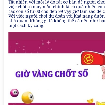
Tất nhiên với một lý do rất cơ bản để người chơ
việc chốt số may mắn chính là có quá nhiều con
các con số từ 00 cho đến 99 vậy giờ làm sao để c
Với việc người chơi dự đoán với khả năng dườn
khả quan. Không gì là không thể cả nếu như bạ
một cách kỹ càng.