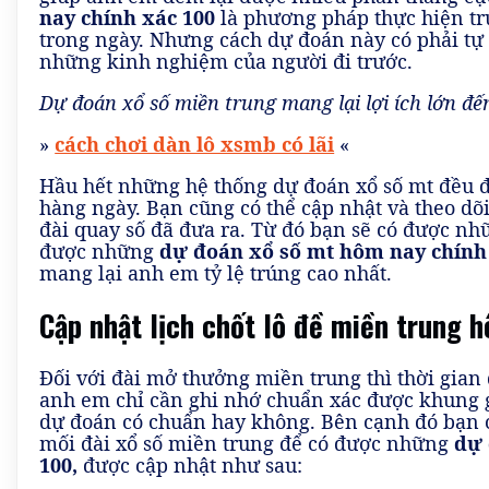
nay chính xác 100
là phương pháp thực hiện trư
trong ngày. Nhưng cách dự đoán này có phải tự
những kinh nghiệm của người đi trước.
Dự đoán xổ số miền trung mang lại lợi ích lớn đế
»
cách chơi dàn lô xsmb có lãi
«
Hầu hết những hệ thống dự đoán xổ số mt đều đ
hàng ngày. Bạn cũng có thể cập nhật và theo dõ
đài quay số đã đưa ra. Từ đó bạn sẽ có được n
được những
dự đoán xổ số mt hôm nay chính
mang lại anh em tỷ lệ trúng cao nhất.
Cập nhật lịch chốt lô đề miền trung
Đối với đài mở thưởng miền trung thì thời gian
anh em chỉ cần ghi nhớ chuẩn xác được khung 
dự đoán có chuẩn hay không. Bên cạnh đó bạn 
mối đài xổ số miền trung để có được những
dự 
100,
được cập nhật như sau: