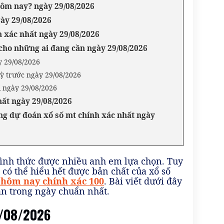
hôm nay? ngày 29/08/2026
gày 29/08/2026
 xác nhất ngày 29/08/2026
cho những ai đang cần ngày 29/08/2026
y 29/08/2026
kỳ trước ngày 29/08/2026
i ngày 29/08/2026
hất ngày 29/08/2026
g dự đoán xổ số mt chính xác nhất ngày
hình thức được nhiều anh em lựa chọn. Tuy
có thể hiểu hết được bản chất của xổ số
 hôm nay chính xác 100
. Bài viết dưới đây
n trong ngày chuẩn nhất.
9/08/2026