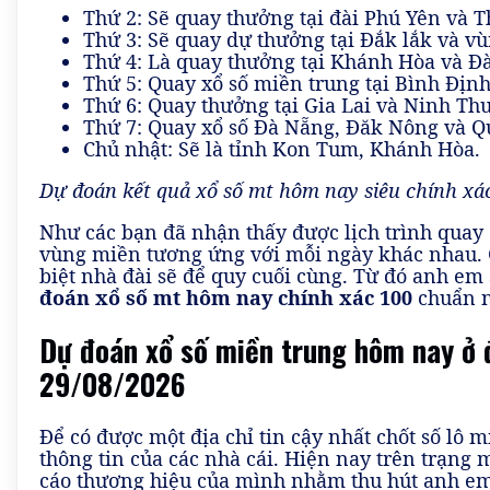
Thứ 2: Sẽ quay thưởng tại đài Phú Yên và 
Thứ 3: Sẽ quay dự thưởng tại Đắk lắk và 
Thứ 4: Là quay thưởng tại Khánh Hòa và Đ
Thứ 5: Quay xổ số miền trung tại Bình Địn
Thứ 6: Quay thưởng tại Gia Lai và Ninh Th
Thứ 7: Quay xổ số Đà Nẵng, Đăk Nông và 
Chủ nhật: Sẽ là tỉnh Kon Tum, Khánh Hòa.
Dự đoán kết quả xổ số mt hôm nay siêu chính xá
Như các bạn đã nhận thấy được lịch trình quay
vùng miền tương ứng với mỗi ngày khác nhau. G
biệt nhà đài sẽ để quy cuối cùng. Từ đó anh e
đoán xổ số mt hôm nay chính xác 100
chuẩn n
Dự đoán xổ số miền trung hôm nay ở 
29/08/2026
Để có được một địa chỉ tin cậy nhất chốt số lô
thông tin của các nhà cái. Hiện nay trên trạng
cáo thương hiệu của mình nhằm thu hút anh em 