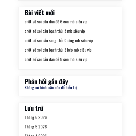
Bài viết mới
chốt số soi cầu dàn đề 6 con mb siêu vip
chốt số soi cầu bạch thủ lô mb siêu vip
chốt số soi cầu song thủ 3 càng mb siêu vip
chốt số soi cầu bạch thủ lô kép mb siêu vip
chốt số soi cầu dàn đề 8 con mb siêu vip
Phản hồi gần đây
Không có bình luận nào để hiển thị.
Lưu trữ
Tháng 6 2026
Tháng 5 2026
Tháng 4 2026