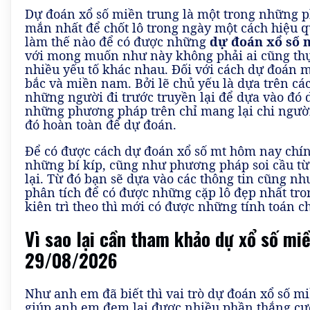
Dự đoán xổ số miền trung là một trong những 
mắn nhất để chốt lô trong ngày một cách hiệu 
làm thế nào để có được những
dự đoán xổ số m
với mong muốn như này không phải ai cũng thực
nhiều yếu tố khác nhau. Đối với cách dự đoán m
bắc và miền nam. Bởi lẽ chủ yếu là dựa trên 
những người đi trước truyền lại để dựa vào đó 
những phương pháp trên chỉ mang lại chi ngườ
đó hoàn toàn để dự đoán.
Để có được cách dự đoán xổ số mt hôm nay chín
những bí kíp, cũng như phương pháp soi cầu từ
lại. Từ đó bạn sẽ dựa vào các thông tin cũng n
phân tích để có được những cặp lô đẹp nhất tro
kiên trì theo thì mới có được những tính toán 
Vì sao lại cần tham khảo dự xổ số mi
29/08/2026
Như anh em đã biết thì vai trò dự đoán xổ số mi
giúp anh em đem lại được nhiều phần thắng cự