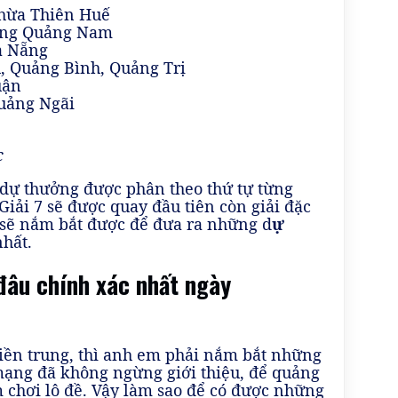
Thừa Thiên Huế
vùng Quảng Nam
à Nẵng
h, Quảng Bình, Quảng Trị
uận
Quảng Ngãi
c
 dự thưởng được phân theo thứ tự từng
iải 7 sẽ được quay đầu tiên còn giải đặc
m sẽ nắm bắt được để đưa ra những d
ự
hất.
đâu chính xác nhất ngày
 miền trung, thì anh em phải nắm bắt những
 mạng đã không ngừng giới thiệu, để quảng
chơi lô đề. Vậy làm sao để có được những